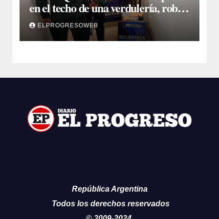
en el techo de una verdulería, robó
$800.000 y cayó tras ser filmado
ELPROGRESOWEB
República Argentina
Todos los derechos reservados
© 2009-2024