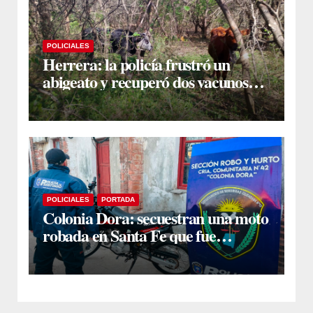
POLICIALES
Herrera: la policía frustró un
abigeato y recuperó dos vacunos
ocultos en una zona montuosa
POLICIALES
PORTADA
Colonia Dora: secuestran una moto
robada en Santa Fe que fue
comprada a un desconocido al
costado de la ruta