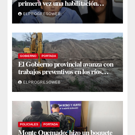
primera vez una habilitación
auditiva con vincha de conducción
ELPROGRESOWEB
ósea
GOBIERNO
PORTADA
El Gobierno provincial avanza con
trabajos preventivos en los ríos
Dulce y Salado y en los Bajos
ELPROGRESOWEB
Submeridionales
POLICIALES
PORTADA
Monte Quemado: hizo un boquete