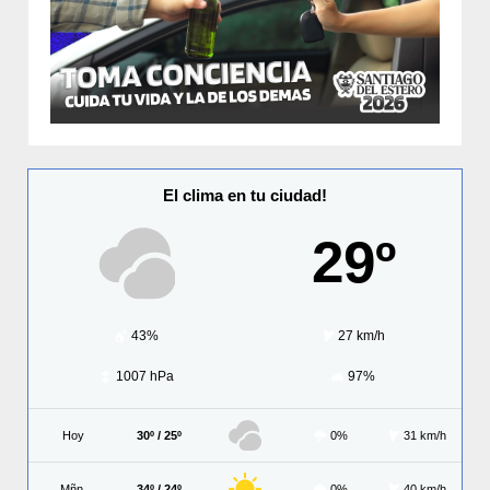
El clima en tu ciudad!
29º
43%
27 km/h
1007 hPa
97%
Hoy
30º / 25º
0%
31 km/h
Mñn.
34º / 24º
0%
40 km/h