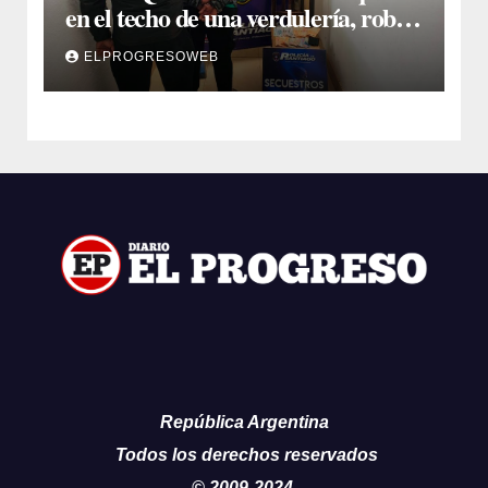
en el techo de una verdulería, robó
$800.000 y cayó tras ser filmado
ELPROGRESOWEB
República Argentina
Todos los derechos reservados
© 2009-2024