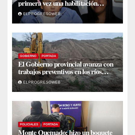
primera vez una habilitación
auditiva con vincha de conducción
ELPROGRESOWEB
ósea
GOBIERNO
PORTADA
El Gobierno provincial avanza con
trabajos preventivos en los ríos
Dulce y Salado y en los Bajos
ELPROGRESOWEB
Submeridionales
POLICIALES
PORTADA
Monte Quemado: hizo un boquete