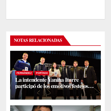
NOTAS RELACIONADAS
FERNÁNDEZ
PORTADA
La intendente Yanina Iturre
participó de los emotivos festejos
por el Aniversario del Taekwon-Do
en Fernández