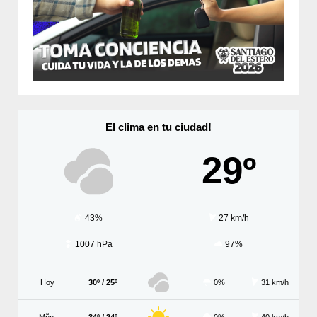
El clima en tu ciudad!
29º
43%
27 km/h
1007 hPa
97%
Hoy
30º / 25º
0%
31 km/h
Mñn.
34º / 24º
0%
40 km/h