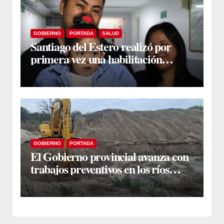
GOBIERNO
PORTADA
SALUD
Santiago del Estero realizó por
primera vez una habilitación
auditiva con vincha de conducción
ósea
GOBIERNO
PORTADA
El Gobierno provincial avanza con
trabajos preventivos en los ríos
Dulce y Salado y en los Bajos
Submeridionales