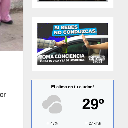
El clima en tu ciudad!
or
29º
43%
27 km/h