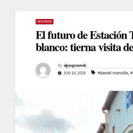
INTERIOR
El futuro de Estación T
blanco: tierna visita 
By
elprogresoweb
,
#daniel mansilla
#
JUN 18, 2026