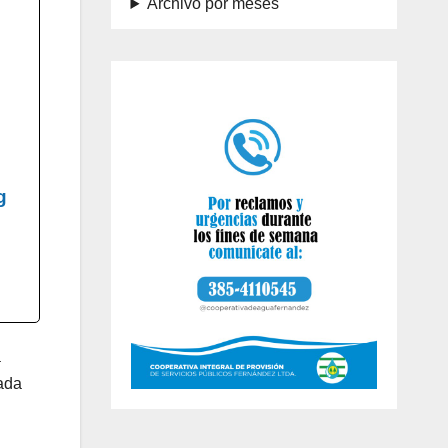
Archivo por meses
g
a
cada