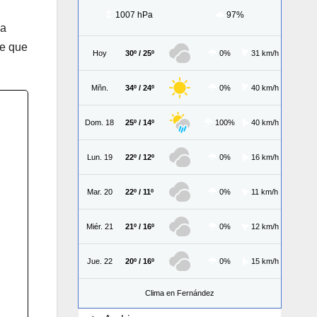
1007 hPa
97%
la
te que
Hoy
30º / 25º
0%
31 km/h
Mñn.
34º / 24º
0%
40 km/h
Dom. 18
25º / 14º
100%
40 km/h
Lun. 19
22º / 12º
0%
16 km/h
Mar. 20
22º / 11º
0%
11 km/h
Miér. 21
21º / 16º
0%
12 km/h
Jue. 22
20º / 16º
0%
15 km/h
Clima en Fernández