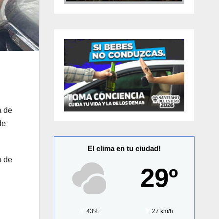
a de
de
El clima en tu ciudad!
o de
29º
43%
27 km/h