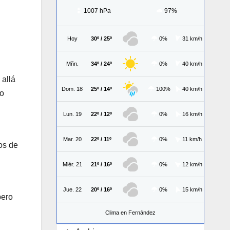
1007 hPa
97%
Hoy
30º / 25º
0%
31 km/h
Mñn.
34º / 24º
0%
40 km/h
 allá
Dom. 18
25º / 14º
100%
40 km/h
do
Lun. 19
22º / 12º
0%
16 km/h
Mar. 20
22º / 11º
0%
11 km/h
os de
Miér. 21
21º / 16º
0%
12 km/h
Jue. 22
20º / 16º
0%
15 km/h
pero
Clima en Fernández