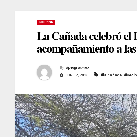
INTERIOR
La Cañada celebró el D
acompañamiento a las 
By
elprogresoweb
,
#la cañada
#veci
JUN 12, 2026