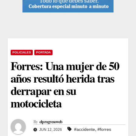
POLICIALES
PORTADA
Forres: Una mujer de 50
años resultó herida tras
derrapar en su
motocicleta
By
elprogresoweb
,
#accidente
#forres
JUN 12, 2026