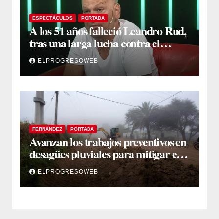
ESPECTÁCULOS
PORTADA
A los 51 años falleció Leandro Rud,
tras una larga lucha contra el
cáncer
ELPROGRESOWEB
FERNÁNDEZ
PORTADA
Avanzan los trabajos preventivos en
desagües pluviales para mitigar el
impacto de la temporada de lluvias
ELPROGRESOWEB