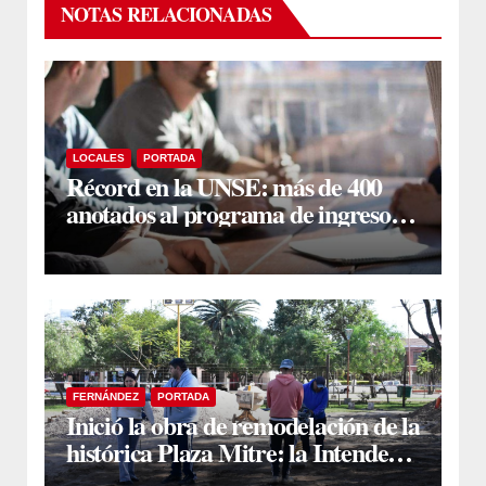
NOTAS RELACIONADAS
LOCALES
PORTADA
Récord en la UNSE: más de 400
anotados al programa de ingreso
sin secundario
FERNÁNDEZ
PORTADA
Inició la obra de remodelación de la
histórica Plaza Mitre: la Intendente
Yanina Iturre supervisó los