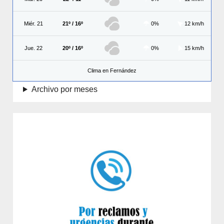
Miér. 21
21º / 16º
0%
12 km/h
Jue. 22
20º / 16º
0%
15 km/h
Clima en Fernández
Archivo por meses