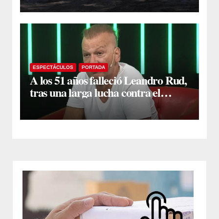
primeros trabajos
ESPECTÁCULOS
PORTADA
A los 51 años falleció Leandro Rud,
tras una larga lucha contra el
cáncer