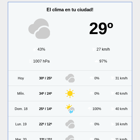
El clima en tu ciudad!
29º
43%
27 km/h
1007 hPa
97%
Hoy
30º / 25º
0%
31 km/h
Mñn.
34º / 24º
0%
40 km/h
Dom. 18
25º / 14º
100%
40 km/h
Lun. 19
22º / 12º
0%
16 km/h
Mar. 20
22º / 11º
0%
11 km/h