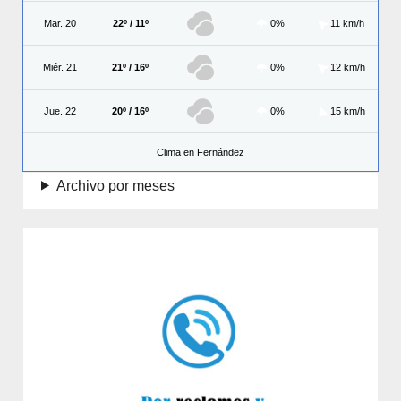
Mar. 20
22º / 11º
0%
11 km/h
Miér. 21
21º / 16º
0%
12 km/h
Jue. 22
20º / 16º
0%
15 km/h
Clima en Fernández
Archivo por meses