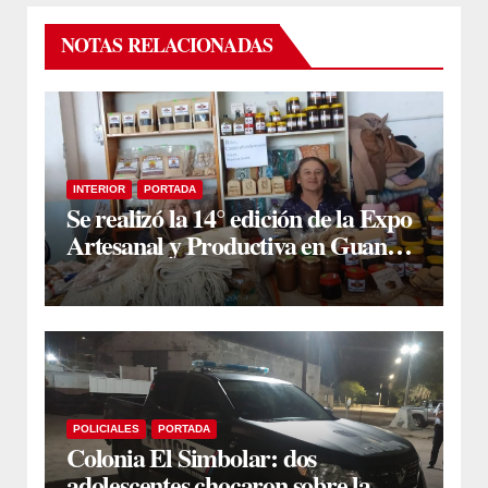
NOTAS RELACIONADAS
INTERIOR
PORTADA
Se realizó la 14° edición de la Expo
Artesanal y Productiva en Guanaco
Sombriana
POLICIALES
PORTADA
Colonia El Simbolar: dos
adolescentes chocaron sobre la