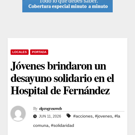
LOCALES
PORTADA
Jóvenes brindaron un
desayuno solidario en el
Hospital de Fernández
By
elprogresoweb
,
,
#acciones
#jovenes
#la
JUN 11, 2026
,
comuna
#solidaridad