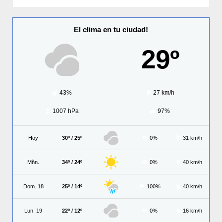
El clima en tu ciudad!
29º
43%
27 km/h
1007 hPa
97%
Hoy
30º / 25º
0%
31 km/h
Mñn.
34º / 24º
0%
40 km/h
Dom. 18
25º / 14º
100%
40 km/h
Lun. 19
22º / 12º
0%
16 km/h