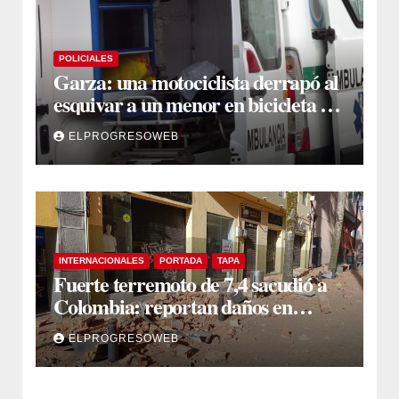
POLICIALES
Garza: una motociclista derrapó al
esquivar a un menor en bicicleta y
debió ser asistida
ELPROGRESOWEB
INTERNACIONALES
PORTADA
TAPA
Fuerte terremoto de 7,4 sacudió a
Colombia: reportan daños en
edificios en Bogotá, Medellín y Cali
ELPROGRESOWEB