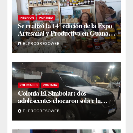
INTERIOR
PORTADA
Se realizó la 14° edición de la Expo
Artesanal y Productiva en Guanaco
Sombriana
ELPROGRESOWEB
POLICIALES
PORTADA
Colonia El Simbolar: dos
adolescentes chocaron sobre la
avenida principal y uno sufrió
ELPROGRESOWEB
fractura de maxilar