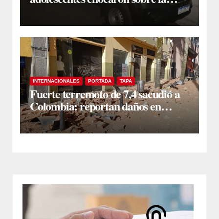
avenida principal y uno sufrió
fractura de maxilar
INTERNACIONALES
PORTADA
TAPA
Fuerte terremoto de 7,4 sacudió a
Colombia: reportan daños en
edificios en Bogotá, Medellín y Cali