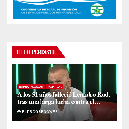
TE LO PERDISTE
ESPECTÁCULOS
PORTADA
A los 51 años falleció Leandro Rud,
tras una larga lucha contra el
cáncer
ELPROGRESOWEB