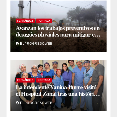
FERNÁNDEZ
PORTADA
Avanzan los trabajos preventivos en
desagües pluviales para mitigar el
impacto de la temporada de lluvias
ELPROGRESOWEB
FERNÁNDEZ
PORTADA
La intendente Yanina Iturre visitó
el Hospital Zonal tras una histórica
jornada de intervenciones
ELPROGRESOWEB
laparoscópicas