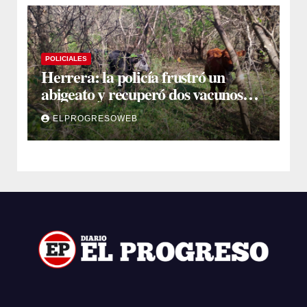
POLICIALES
Herrera: la policía frustró un
abigeato y recuperó dos vacunos
ocultos en una zona montuosa
ELPROGRESOWEB