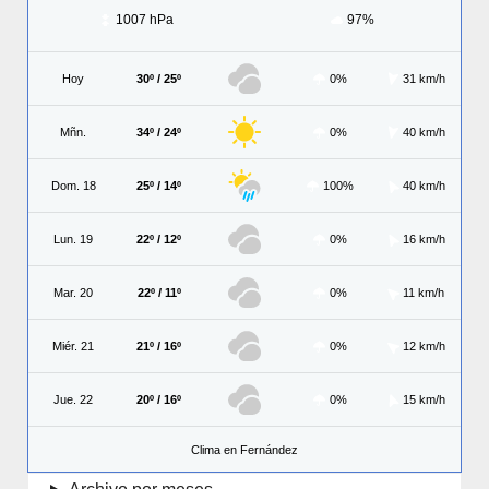
1007 hPa
97%
Hoy
30º / 25º
0%
31 km/h
Mñn.
34º / 24º
0%
40 km/h
Dom. 18
25º / 14º
100%
40 km/h
Lun. 19
22º / 12º
0%
16 km/h
Mar. 20
22º / 11º
0%
11 km/h
Miér. 21
21º / 16º
0%
12 km/h
Jue. 22
20º / 16º
0%
15 km/h
Clima en Fernández