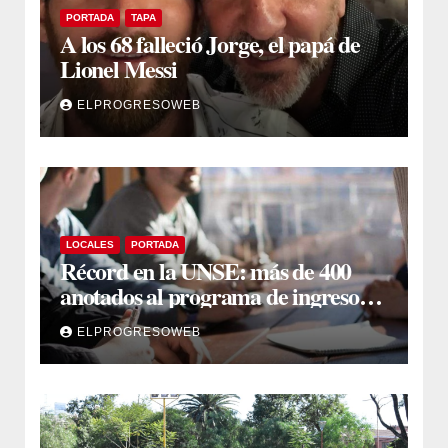
PORTADA
TAPA
A los 68 falleció Jorge, el papá de
Lionel Messi
ELPROGRESOWEB
LOCALES
PORTADA
Récord en la UNSE: más de 400
anotados al programa de ingreso
sin secundario
ELPROGRESOWEB