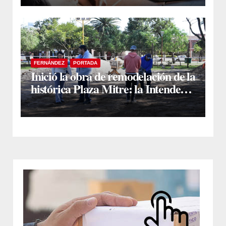
FERNÁNDEZ
PORTADA
Inició la obra de remodelación de la
histórica Plaza Mitre: la Intendente
Yanina Iturre supervisó los
primeros trabajos