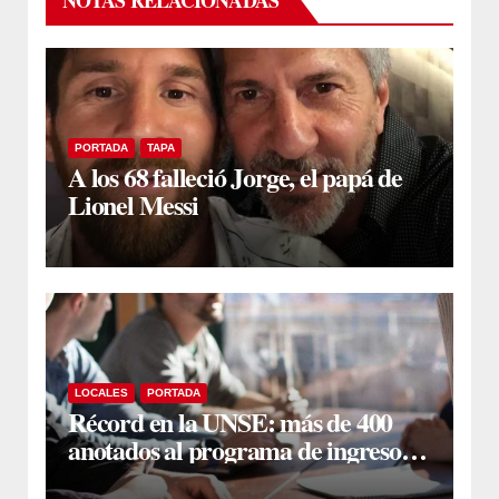
PORTADA
TAPA
A los 68 falleció Jorge, el papá de
Lionel Messi
LOCALES
PORTADA
Récord en la UNSE: más de 400
anotados al programa de ingreso
sin secundario