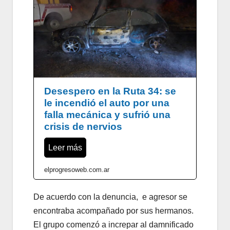
Desespero en la Ruta 34: se
le incendió el auto por una
falla mecánica y sufrió una
crisis de nervios
Leer más
elprogresoweb.com.ar
De acuerdo con la denuncia, e agresor se
encontraba acompañado por sus hermanos.
El grupo comenzó a increpar al damnificado