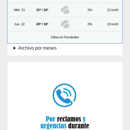
Miér. 21
21º / 16º
0%
12 km/h
Jue. 22
20º / 16º
0%
15 km/h
Clima en Fernández
Archivo por meses