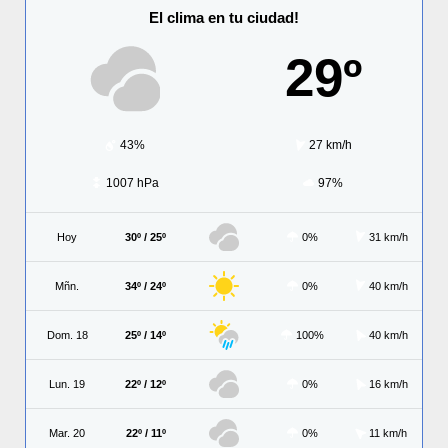
El clima en tu ciudad!
29º
43%
27 km/h
1007 hPa
97%
Hoy
30º / 25º
0%
31 km/h
Mñn.
34º / 24º
0%
40 km/h
Dom. 18
25º / 14º
100%
40 km/h
Lun. 19
22º / 12º
0%
16 km/h
Mar. 20
22º / 11º
0%
11 km/h