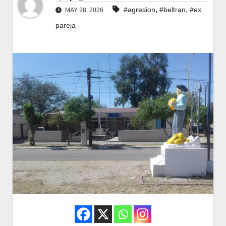
,
,
#agresion
#beltran
#ex
MAY 28, 2026
pareja