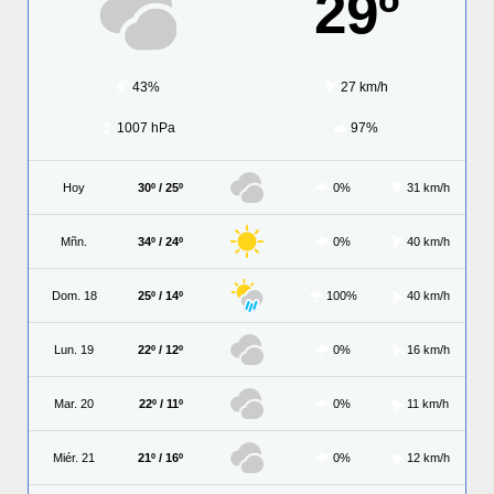
29º
43%
27 km/h
1007 hPa
97%
Hoy
30º / 25º
0%
31 km/h
Mñn.
34º / 24º
0%
40 km/h
Dom. 18
25º / 14º
100%
40 km/h
Lun. 19
22º / 12º
0%
16 km/h
Mar. 20
22º / 11º
0%
11 km/h
Miér. 21
21º / 16º
0%
12 km/h