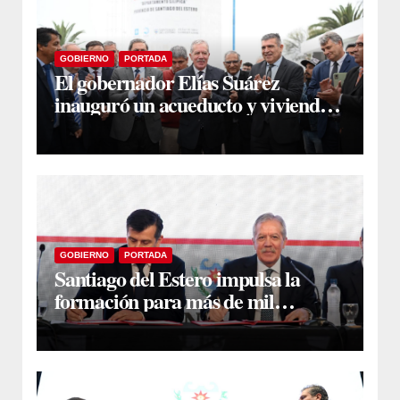
GOBIERNO
PORTADA
El gobernador Elías Suárez
inauguró un acueducto y viviendas
sociales en El Simbol y Nueva
Francia
GOBIERNO
PORTADA
Santiago del Estero impulsa la
formación para más de mil
docentes que aspiran a cargos
jerárquicos