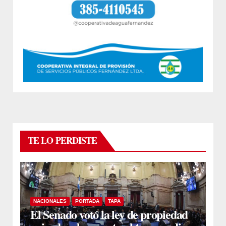
TE LO PERDISTE
NACIONALES
PORTADA
TAPA
El Senado votó la ley de propiedad