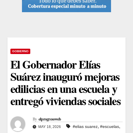
GOBIERNO
El Gobernador Elías
Suárez inauguró mejoras
edilicias en una escuela y
entregó viviendas sociales
By
elprogresoweb
,
,
#elias suarez
#escuelas
MAY 18, 2026