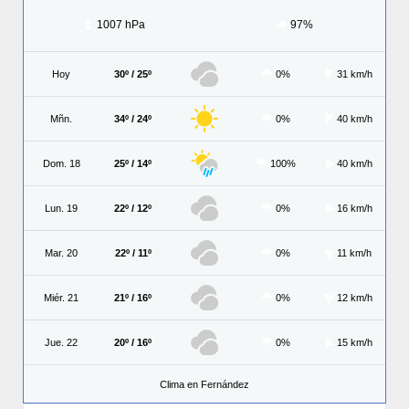
1007 hPa
97%
Hoy
30º / 25º
0%
31 km/h
Mñn.
34º / 24º
0%
40 km/h
Dom. 18
25º / 14º
100%
40 km/h
Lun. 19
22º / 12º
0%
16 km/h
Mar. 20
22º / 11º
0%
11 km/h
Miér. 21
21º / 16º
0%
12 km/h
Jue. 22
20º / 16º
0%
15 km/h
Clima en Fernández