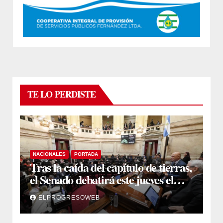
TE LO PERDISTE
NACIONALES
PORTADA
Tras la caída del capítulo de tierras,
el Senado debatirá este jueves el
proyecto sobre propiedad privada
ELPROGRESOWEB