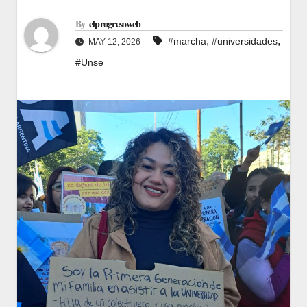
By
elprogresoweb
,
,
#marcha
#universidades
MAY 12, 2026
#Unse