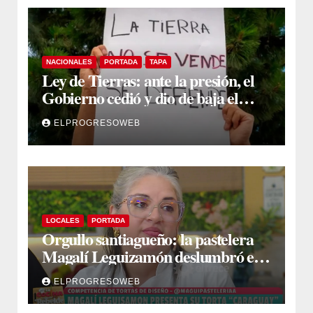
NACIONALES
PORTADA
TAPA
Ley de Tierras: ante la presión, el
Gobierno cedió y dio de baja el
capítulo de la polémica
ELPROGRESOWEB
LOCALES
PORTADA
Orgullo santiagueño: la pastelera
Magalí Leguizamón deslumbró en
Canal 13 con su torta “Caraguay” y
ELPROGRESOWEB
ganó la competencia