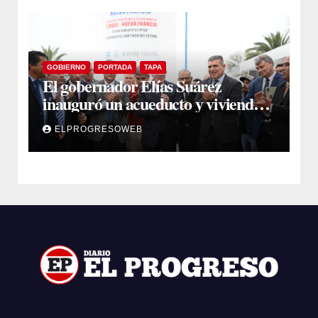
GOBIERNO
PORTADA
TAPA
El gobernador Elías Suárez
inauguró un acueducto y viviendas
sociales en El Simbol y Nueva
ELPROGRESOWEB
Francia