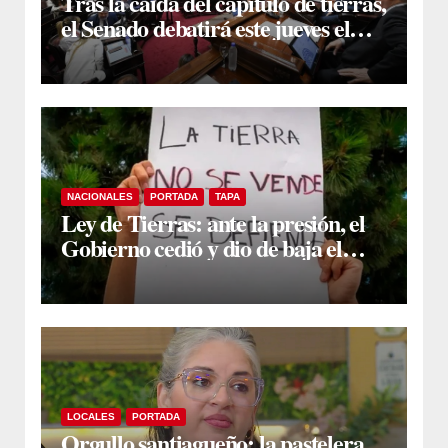
Tras la caída del capítulo de tierras,
el Senado debatirá este jueves el
proyecto sobre propiedad privada
NACIONALES
PORTADA
TAPA
Ley de Tierras: ante la presión, el
Gobierno cedió y dio de baja el
capítulo de la polémica
LOCALES
PORTADA
Orgullo santiagueño: la pastelera