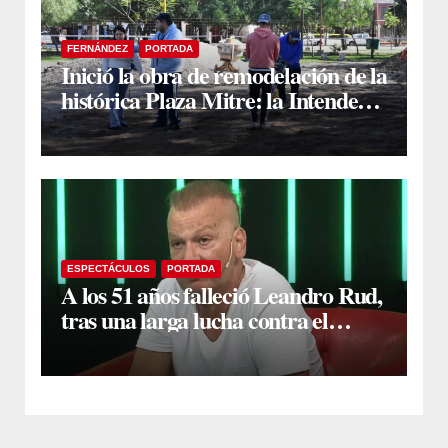
FERNÁNDEZ
PORTADA
Inició la obra de remodelación de la
histórica Plaza Mitre: la Intendente
Yanina Iturre supervisó los
primeros trabajos
ESPECTÁCULOS
PORTADA
A los 51 años falleció Leandro Rud,
tras una larga lucha contra el
cáncer