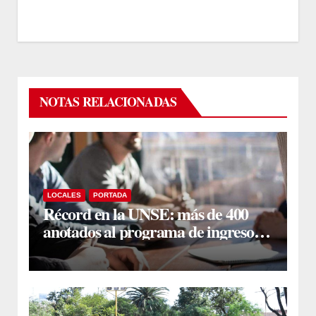
NOTAS RELACIONADAS
LOCALES
PORTADA
Récord en la UNSE: más de 400
anotados al programa de ingreso
sin secundario