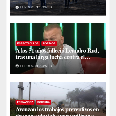
Yanina Iturre supervisó los
ELPROGRESOWEB
primeros trabajos
ESPECTÁCULOS
PORTADA
A los 51 años falleció Leandro Rud,
tras una larga lucha contra el
cáncer
ELPROGRESOWEB
FERNÁNDEZ
PORTADA
Avanzan los trabajos preventivos en
desagües pluviales para mitigar el