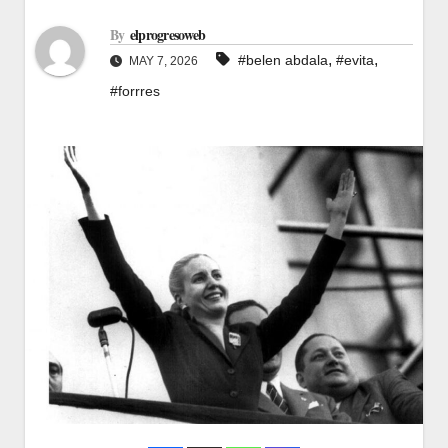
By
elprogresoweb
,
,
#belen abdala
#evita
MAY 7, 2026
#forrres