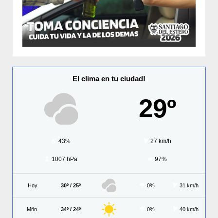
El clima en tu ciudad!
29º
43%
27 km/h
1007 hPa
97%
Hoy
30º / 25º
0%
31 km/h
Mñn.
34º / 24º
0%
40 km/h