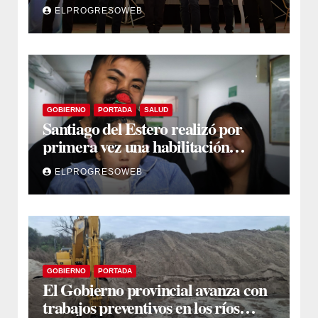
por el Aniversario del Taekwon-Do
ELPROGRESOWEB
en Fernández
GOBIERNO
PORTADA
SALUD
Santiago del Estero realizó por
primera vez una habilitación
auditiva con vincha de conducción
ELPROGRESOWEB
ósea
GOBIERNO
PORTADA
El Gobierno provincial avanza con
trabajos preventivos en los ríos