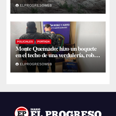
Dulce y Salado y en los Bajos
ELPROGRESOWEB
Submeridionales
POLICIALES
PORTADA
Monte Quemado: hizo un boquete
en el techo de una verdulería, robó
$800.000 y cayó tras ser filmado
ELPROGRESOWEB