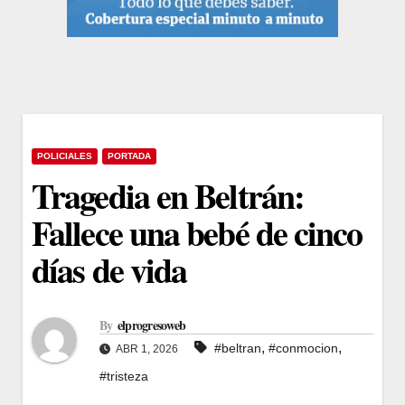
POLICIALES
PORTADA
Tragedia en Beltrán:
Fallece una bebé de cinco
días de vida
By
elprogresoweb
,
,
#beltran
#conmocion
ABR 1, 2026
#tristeza