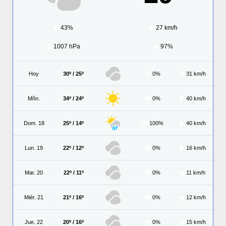
43%
27 km/h
1007 hPa
97%
Hoy
30º / 25º
0%
31 km/h
Mñn.
34º / 24º
0%
40 km/h
Dom. 18
25º / 14º
100%
40 km/h
Lun. 19
22º / 12º
0%
16 km/h
Mar. 20
22º / 11º
0%
11 km/h
Miér. 21
21º / 16º
0%
12 km/h
Jue. 22
20º / 16º
0%
15 km/h