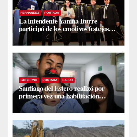
FERNÁNDEZ
PORTADA
La intendente Yanina Iturre
participó de los emotivos festejos
por el Aniversario del Taekwon-Do
en Fernández
GOBIERNO
PORTADA
SALUD
Santiago del Estero realizó por
primera vez una habilitación
auditiva con vincha de conducción
ósea