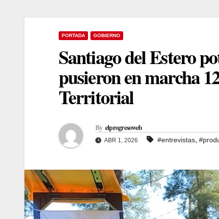
PORTADA
GOBIERNO
Santiago del Estero po
pusieron en marcha 12
Territorial
By
elprogresoweb
,
#entrevistas
#prod
ABR 1, 2026