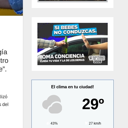
gía
tro
e”.
El clima en tu ciudad!
lizó
29º
s del
43%
27 km/h