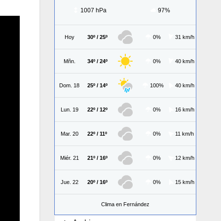
1007 hPa
97%
Hoy
30º / 25º
0%
31 km/h
Mñn.
34º / 24º
0%
40 km/h
Dom. 18
25º / 14º
100%
40 km/h
Lun. 19
22º / 12º
0%
16 km/h
Mar. 20
22º / 11º
0%
11 km/h
Miér. 21
21º / 16º
0%
12 km/h
Jue. 22
20º / 16º
0%
15 km/h
Clima en Fernández