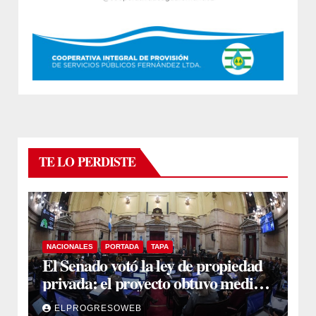
TE LO PERDISTE
NACIONALES
PORTADA
TAPA
El Senado votó la ley de propiedad
privada: el proyecto obtuvo media
sanción
ELPROGRESOWEB