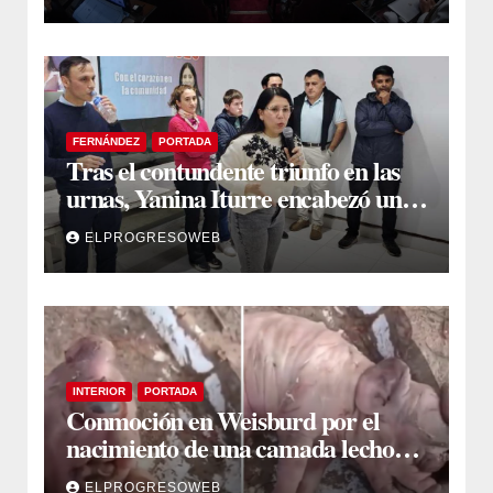
FERNÁNDEZ
PORTADA
Tras el contundente triunfo en las
urnas, Yanina Iturre encabezó un
encuentro con vecinos y dirigentes
ELPROGRESOWEB
en Fernández
INTERIOR
PORTADA
Conmoción en Weisburd por el
nacimiento de una camada lechones
con graves deformaciones
ELPROGRESOWEB