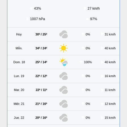
43%
27 km/h
1007 hPa
97%
Hoy
30º / 25º
0%
31 km/h
Mñn.
34º / 24º
0%
40 km/h
Dom. 18
25º / 14º
100%
40 km/h
Lun. 19
22º / 12º
0%
16 km/h
Mar. 20
22º / 11º
0%
11 km/h
Miér. 21
21º / 16º
0%
12 km/h
Jue. 22
20º / 16º
0%
15 km/h