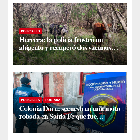
POLICIALES
Herrera: la policía frustró un
abigeato y recuperó dos vacunos
ocultos en una zona montuosa
POLICIALES
PORTADA
Colonia Dora: secuestran una moto
robada en Santa Fe que fue
comprada a un desconocido al
costado de la ruta