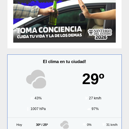
El clima en tu ciudad!
29º
43%
27 km/h
1007 hPa
97%
Hoy
30º / 25º
0%
31 km/h