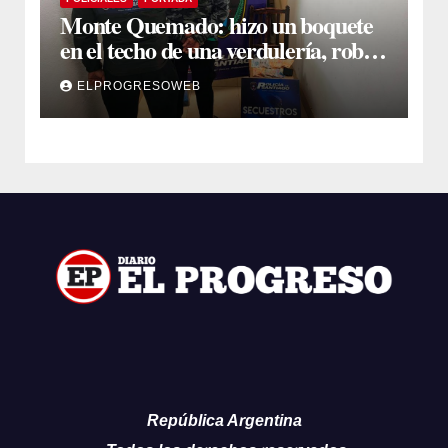
Monte Quemado: hizo un boquete
en el techo de una verdulería, robó
$800.000 y cayó tras ser filmado
ELPROGRESOWEB
República Argentina