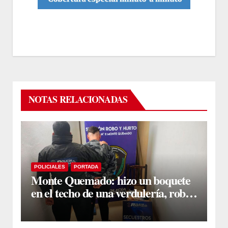
NOTAS RELACIONADAS
POLICIALES
PORTADA
Monte Quemado: hizo un boquete
en el techo de una verdulería, robó
$800.000 y cayó tras ser filmado