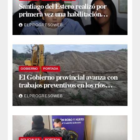
Santiago del Estero realizó por
primera vez una habilitación
auditiva con vincha de conducción
ELPROGRESOWEB
ósea
GOBIERNO
PORTADA
El Gobierno provincial avanza con
trabajos preventivos en los ríos
Dulce y Salado y en los Bajos
ELPROGRESOWEB
Submeridionales
POLICIALES
PORTADA