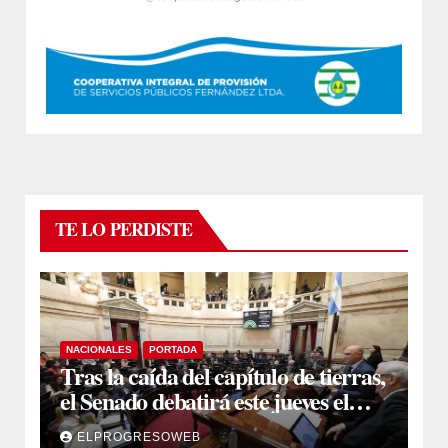
TE LO PERDISTE
NACIONALES
PORTADA
Tras la caída del capítulo de tierras,
el Senado debatirá este jueves el
proyecto sobre propiedad privada
ELPROGRESOWEB