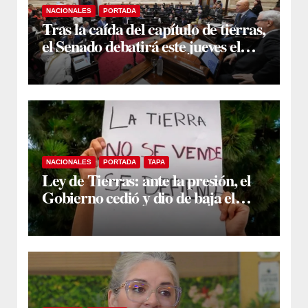
NACIONALES
PORTADA
Tras la caída del capítulo de tierras,
el Senado debatirá este jueves el
proyecto sobre propiedad privada
NACIONALES
PORTADA
TAPA
Ley de Tierras: ante la presión, el
Gobierno cedió y dio de baja el
capítulo de la polémica