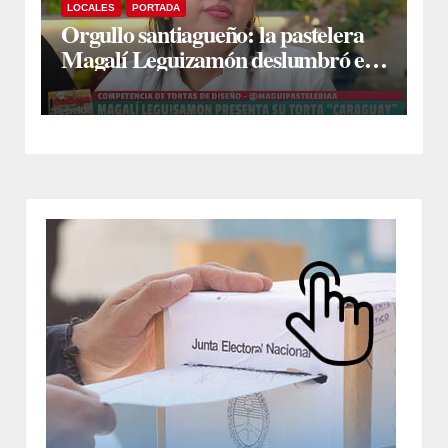
LOCALES
PORTADA
Orgullo santiagueño: la pastelera
Magalí Leguizamón deslumbró en
Canal 13 con su torta “Caraguay” y
ganó la competencia