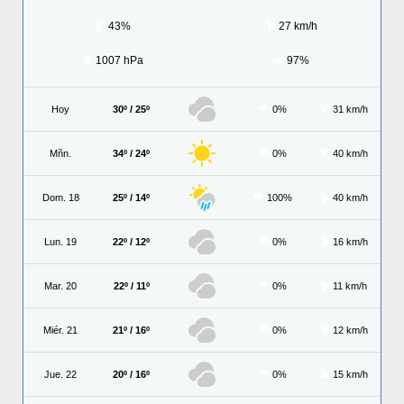
43%
27 km/h
1007 hPa
97%
Hoy
30º / 25º
0%
31 km/h
Mñn.
34º / 24º
0%
40 km/h
Dom. 18
25º / 14º
100%
40 km/h
Lun. 19
22º / 12º
0%
16 km/h
Mar. 20
22º / 11º
0%
11 km/h
Miér. 21
21º / 16º
0%
12 km/h
Jue. 22
20º / 16º
0%
15 km/h