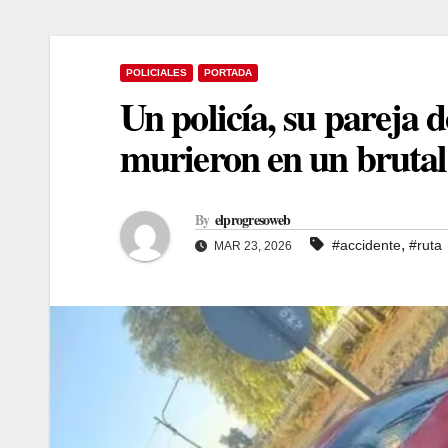
POLICIALES
PORTADA
Un policía, su pareja 
murieron en un brutal 
By
elprogresoweb
,
#accidente
#ruta
MAR 23, 2026