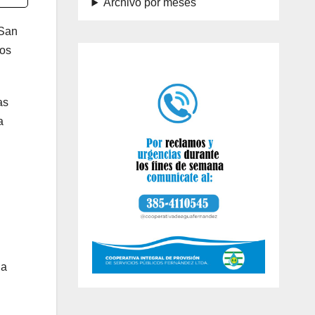
Archivo por meses
 San
Los
as
a
 a