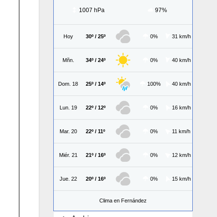
1007 hPa
97%
Hoy
30º / 25º
0%
31 km/h
Mñn.
34º / 24º
0%
40 km/h
Dom. 18
25º / 14º
100%
40 km/h
Lun. 19
22º / 12º
0%
16 km/h
Mar. 20
22º / 11º
0%
11 km/h
Miér. 21
21º / 16º
0%
12 km/h
Jue. 22
20º / 16º
0%
15 km/h
Clima en Fernández