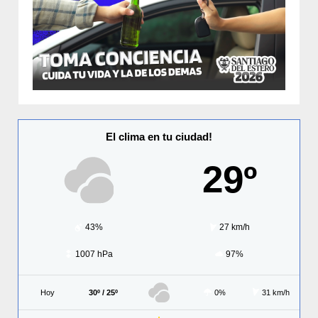
El clima en tu ciudad!
29º
43%
27 km/h
1007 hPa
97%
Hoy
30º / 25º
0%
31 km/h