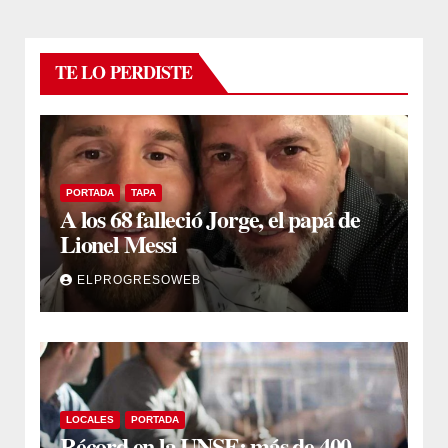
TE LO PERDISTE
PORTADA
TAPA
A los 68 falleció Jorge, el papá de
Lionel Messi
ELPROGRESOWEB
LOCALES
PORTADA
Récord en la UNSE: más de 400