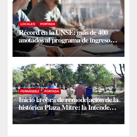
LOCALES
PORTADA
Récord en la UNSE: más de 400
anotados al programa de ingreso
sin secundario
FERNÁNDEZ
PORTADA
Inició la obra de remodelación de la
histórica Plaza Mitre: la Intendente
Yanina Iturre supervisó los
primeros trabajos