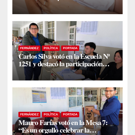
Mundial de la Lactancia Materna
FERNÁNDEZ
POLÍTICA
PORTADA
Carlos Silva votó en la Escuela Nº
1251 y destacó la participación
ciudadana
FERNÁNDEZ
POLÍTICA
PORTADA
Mauro Farías votó en la Mesa 7:
“Es un orgullo celebrar la