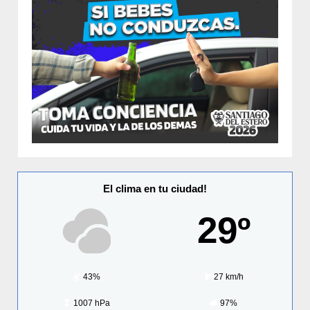
El clima en tu ciudad!
29º
43%
27 km/h
1007 hPa
97%