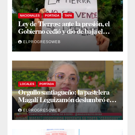
NACIONALES
PORTADA
TAPA
Ley de Tierras: ante la presión, el
Gobierno cedió y dio de baja el
capítulo de la polémica
ELPROGRESOWEB
LOCALES
PORTADA
Orgullo santiagueño: la pastelera
Magalí Leguizamón deslumbró en
Canal 13 con su torta “Caraguay” y
ELPROGRESOWEB
ganó la competencia