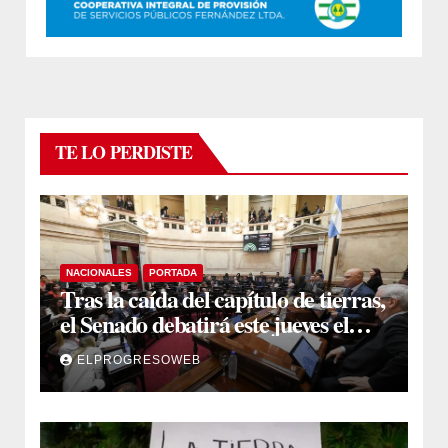
TE LO PERDISTE
NACIONALES
PORTADA
Tras la caída del capítulo de tierras,
el Senado debatirá este jueves el
proyecto sobre propiedad privada
ELPROGRESOWEB