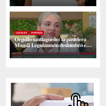
LOCALES
PORTADA
Orgullo santiagueño: la pastelera
Magalí Leguizamón deslumbró en
Canal 13 con su torta “Caraguay” y
ganó la competencia