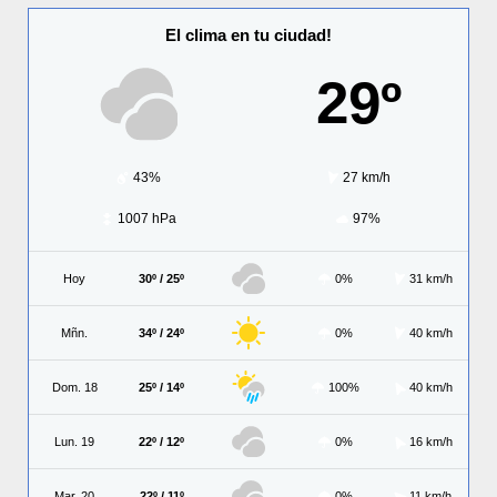
El clima en tu ciudad!
29º
43%
27 km/h
1007 hPa
97%
Hoy
30º / 25º
0%
31 km/h
Mñn.
34º / 24º
0%
40 km/h
Dom. 18
25º / 14º
100%
40 km/h
Lun. 19
22º / 12º
0%
16 km/h
Mar. 20
22º / 11º
0%
11 km/h