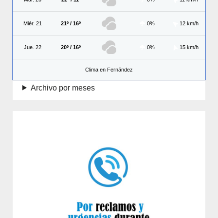
Miér. 21
21º / 16º
0%
12 km/h
Jue. 22
20º / 16º
0%
15 km/h
Clima en Fernández
Archivo por meses