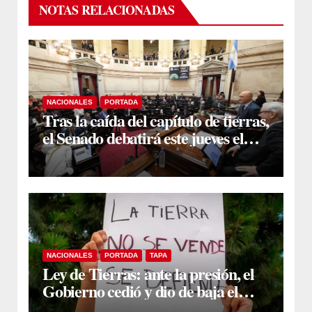
NOTAS RELACIONADAS
NACIONALES
PORTADA
Tras la caída del capítulo de tierras,
el Senado debatirá este jueves el
proyecto sobre propiedad privada
NACIONALES
PORTADA
TAPA
Ley de Tierras: ante la presión, el
Gobierno cedió y dio de baja el
capítulo de la polémica