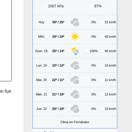
1007 hPa
97%
Hoy
30º / 25º
0%
31 km/h
Mñn.
34º / 24º
0%
40 km/h
Dom. 18
25º / 14º
100%
40 km/h
Lun. 19
22º / 12º
0%
16 km/h
Mar. 20
22º / 11º
0%
11 km/h
ón fue
Miér. 21
21º / 16º
0%
12 km/h
Jue. 22
20º / 16º
0%
15 km/h
Clima en Fernández