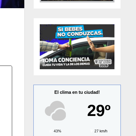
El clima en tu ciudad!
29º
43%
27 km/h