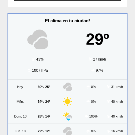
El clima en tu ciudad!
29º
43%
27 km/h
1007 hPa
97%
Hoy
30º / 25º
0%
31 km/h
Mñn.
34º / 24º
0%
40 km/h
Dom. 18
25º / 14º
100%
40 km/h
Lun. 19
22º / 12º
0%
16 km/h