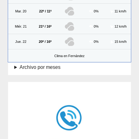
Mar. 20
22º / 11º
0%
11 km/h
Miér. 21
21º / 16º
0%
12 km/h
Jue. 22
20º / 16º
0%
15 km/h
Clima en Fernández
Archivo por meses