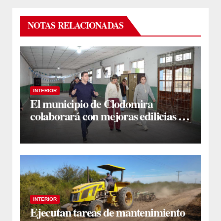
NOTAS RELACIONADAS
INTERIOR
El municipio de Clodomira
colaborará con mejoras edilicias en
la Escuela N° 754 “Dr. José María
Ramos Mejía”
INTERIOR
Ejecutan tareas de mantenimiento