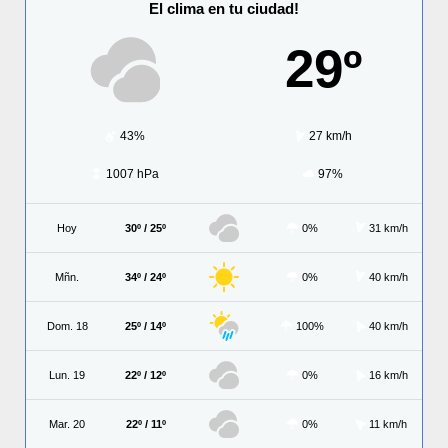
El clima en tu ciudad!
29º
43%
27 km/h
1007 hPa
97%
Hoy
30º / 25º
0%
31 km/h
Mñn.
34º / 24º
0%
40 km/h
Dom. 18
25º / 14º
100%
40 km/h
Lun. 19
22º / 12º
0%
16 km/h
Mar. 20
22º / 11º
0%
11 km/h