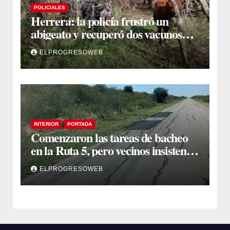
POLICIALES
Herrera: la policía frustró un
abigeato y recuperó dos vacunos
ocultos en una zona montuosa
ELPROGRESOWEB
INTERIOR
PORTADA
Comenzaron las tareas de bacheo
en la Ruta 5, pero vecinos insisten
en un reclamo integral
ELPROGRESOWEB