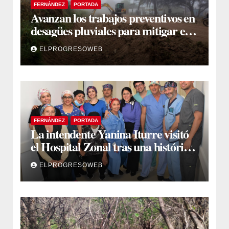
FERNÁNDEZ
PORTADA
Avanzan los trabajos preventivos en
desagües pluviales para mitigar el
impacto de la temporada de lluvias
ELPROGRESOWEB
FERNÁNDEZ
PORTADA
La intendente Yanina Iturre visitó
el Hospital Zonal tras una histórica
jornada de intervenciones
ELPROGRESOWEB
laparoscópicas