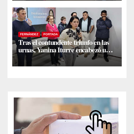
FERNÁNDEZ
PORTADA
Tras el contundente triunfo en las
urnas, Yanina Iturre encabezó un
encuentro con vecinos y dirigentes
en Fernández