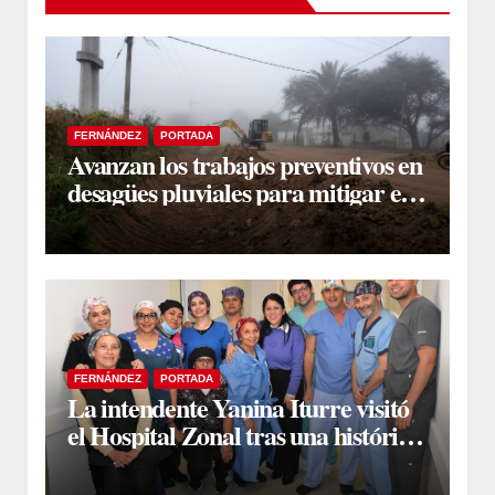
FERNÁNDEZ
PORTADA
Avanzan los trabajos preventivos en
desagües pluviales para mitigar el
impacto de la temporada de lluvias
FERNÁNDEZ
PORTADA
La intendente Yanina Iturre visitó
el Hospital Zonal tras una histórica
jornada de intervenciones
laparoscópicas