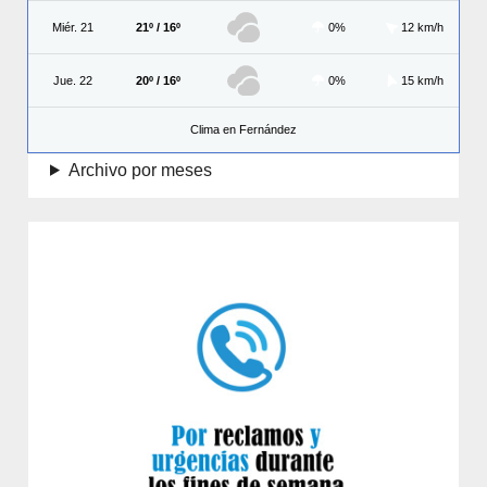
Miér. 21
21º / 16º
0%
12 km/h
Jue. 22
20º / 16º
0%
15 km/h
Clima en Fernández
Archivo por meses