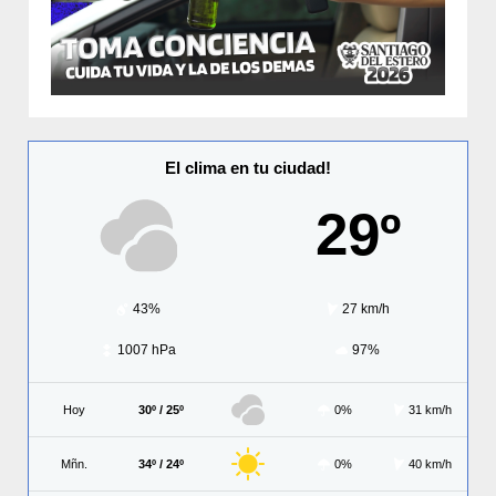
El clima en tu ciudad!
29º
43%
27 km/h
1007 hPa
97%
Hoy
30º / 25º
0%
31 km/h
Mñn.
34º / 24º
0%
40 km/h