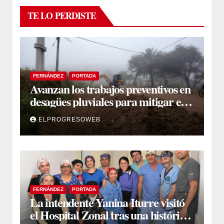
TE LO PERDISTE
FERNÁNDEZ
PORTADA
Avanzan los trabajos preventivos en
desagües pluviales para mitigar el
impacto de la temporada de lluvias
ELPROGRESOWEB
FERNÁNDEZ
PORTADA
La intendente Yanina Iturre visitó
el Hospital Zonal tras una histórica