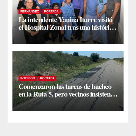
FERNÁNDEZ
PORTADA
La intendente Yanina Iturre visitó
el Hospital Zonal tras una histórica
jornada de intervenciones
laparoscópicas
INTERIOR
PORTADA
Comenzaron las tareas de bacheo
en la Ruta 5, pero vecinos insisten
en un reclamo integral