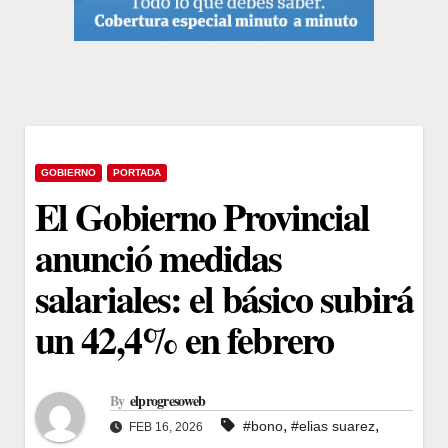
GOBIERNO
PORTADA
El Gobierno Provincial
anunció medidas
salariales: el básico subirá
un 42,4% en febrero
By
elprogresoweb
,
,
#bono
#elias suarez
FEB 16, 2026