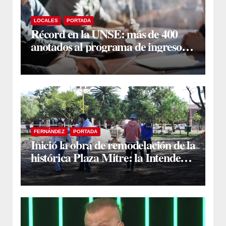
LOCALES
PORTADA
Récord en la UNSE: más de 400
anotados al programa de ingreso
sin secundario
FERNÁNDEZ
PORTADA
Inició la obra de remodelación de la
histórica Plaza Mitre: la Intendente
Yanina Iturre supervisó los
primeros trabajos