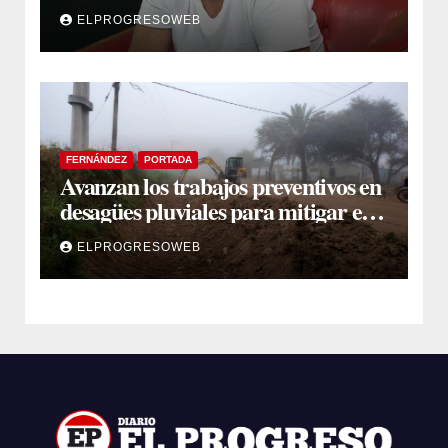
cáncer
ELPROGRESOWEB
FERNÁNDEZ
PORTADA
Avanzan los trabajos preventivos en
desagües pluviales para mitigar el
impacto de la temporada de lluvias
ELPROGRESOWEB