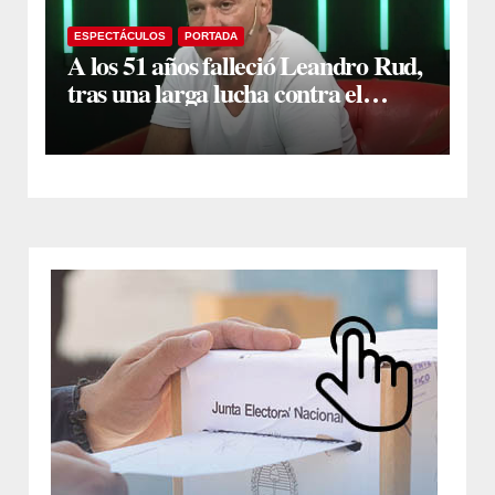
ESPECTÁCULOS
PORTADA
A los 51 años falleció Leandro Rud,
tras una larga lucha contra el
cáncer