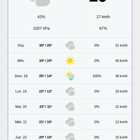
43%
27 km/h
1007 hPa
97%
Hoy
30º / 25º
0%
31 km/h
Mñn.
34º / 24º
0%
40 km/h
Dom. 18
25º / 14º
100%
40 km/h
Lun. 19
22º / 12º
0%
16 km/h
Mar. 20
22º / 11º
0%
11 km/h
Miér. 21
21º / 16º
0%
12 km/h
Jue. 22
20º / 16º
0%
15 km/h