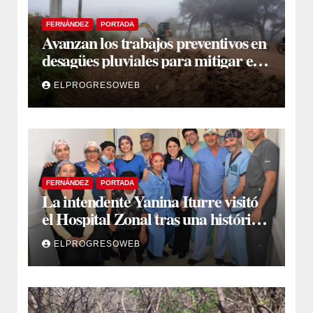
FERNÁNDEZ
PORTADA
Avanzan los trabajos preventivos en
desagües pluviales para mitigar el
impacto de la temporada de lluvias
ELPROGRESOWEB
FERNÁNDEZ
PORTADA
La intendente Yanina Iturre visitó
el Hospital Zonal tras una histórica
jornada de intervenciones
ELPROGRESOWEB
laparoscópicas