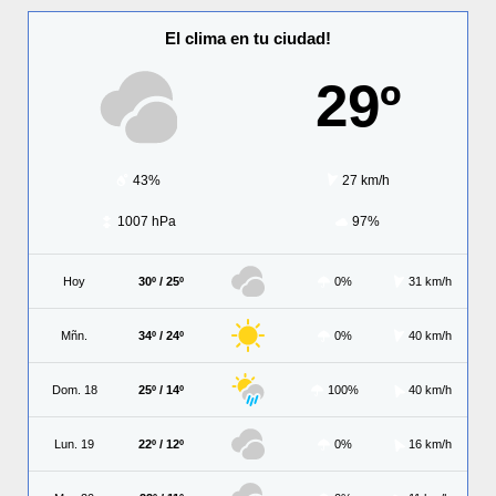
El clima en tu ciudad!
29º
43%
27 km/h
1007 hPa
97%
Hoy
30º / 25º
0%
31 km/h
Mñn.
34º / 24º
0%
40 km/h
Dom. 18
25º / 14º
100%
40 km/h
Lun. 19
22º / 12º
0%
16 km/h