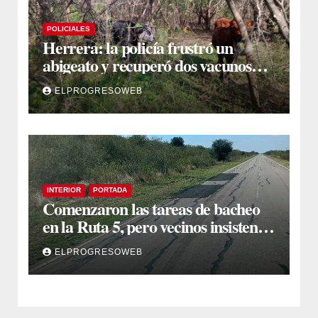
POLICIALES
Herrera: la policía frustró un
abigeato y recuperó dos vacunos
ocultos en una zona montuosa
ELPROGRESOWEB
INTERIOR
PORTADA
Comenzaron las tareas de bacheo
en la Ruta 5, pero vecinos insisten
en un reclamo integral
ELPROGRESOWEB