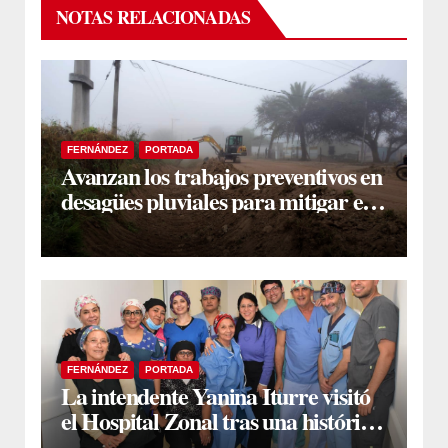
NOTAS RELACIONADAS
FERNÁNDEZ
PORTADA
Avanzan los trabajos preventivos en
desagües pluviales para mitigar el
impacto de la temporada de lluvias
FERNÁNDEZ
PORTADA
La intendente Yanina Iturre visitó
el Hospital Zonal tras una histórica
jornada de intervenciones