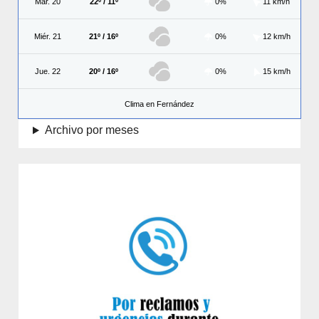
Mar. 20
22º / 11º
0%
11 km/h
Miér. 21
21º / 16º
0%
12 km/h
Jue. 22
20º / 16º
0%
15 km/h
Clima en Fernández
Archivo por meses