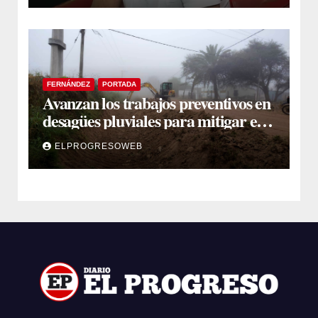
FERNÁNDEZ
PORTADA
Avanzan los trabajos preventivos en
desagües pluviales para mitigar el
impacto de la temporada de lluvias
ELPROGRESOWEB