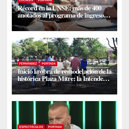
LOCALES
PORTADA
Récord en la UNSE: más de 400
anotados al programa de ingreso
sin secundario
FERNÁNDEZ
PORTADA
Inició la obra de remodelación de la
histórica Plaza Mitre: la Intendente
Yanina Iturre supervisó los
primeros trabajos
ESPECTÁCULOS
PORTADA