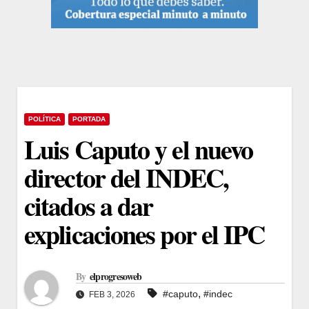
POLÍTICA
PORTADA
Luis Caputo y el nuevo
director del INDEC,
citados a dar
explicaciones por el IPC
By
elprogresoweb
,
#caputo
#indec
FEB 3, 2026