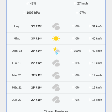
43%
27 km/h
1007 hPa
97%
Hoy
30º / 25º
0%
31 km/h
Mñn.
34º / 24º
0%
40 km/h
Dom. 18
25º / 14º
100%
40 km/h
Lun. 19
22º / 12º
0%
16 km/h
Mar. 20
22º / 11º
0%
11 km/h
Miér. 21
21º / 16º
0%
12 km/h
Jue. 22
20º / 16º
0%
15 km/h
Clima en Fernández