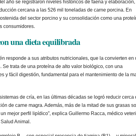
l año se registraron niveles históricos de faena y elaboración,
ducción cercana a las 526 mil toneladas de carne porcina. En
sostenida del sector porcino y su consolidación como una prote
los consumidores.
con una dieta equilibrada
n responde a sus atributos nutricionales, que la convierten en
Se trata de una proteína de alto valor biológico, con una
s y fácil digestión, fundamental para el mantenimiento de la m
 sistemas de cría, en las últimas décadas se logró reducir cerca
ción de carne magra. Además, más de la mitad de sus grasas s
n mejor perfil lipídico”, explica Guillermo Racca, médico veter
 Salud Animal.
complejo B —con especial presencia de tiamina (B1)— y minera