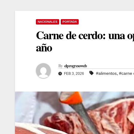
NACIONALES
PORTADA
Carne de cerdo: una op
año
By
elprogresoweb
,
#alimentos
#carne 
FEB 3, 2026