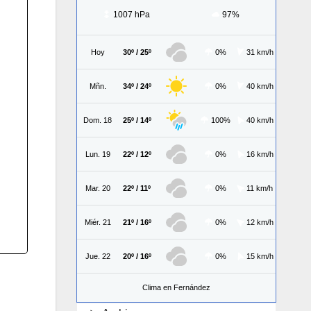
1007 hPa
97%
Hoy
30º / 25º
0%
31 km/h
Mñn.
34º / 24º
0%
40 km/h
Dom. 18
25º / 14º
100%
40 km/h
Lun. 19
22º / 12º
0%
16 km/h
Mar. 20
22º / 11º
0%
11 km/h
Miér. 21
21º / 16º
0%
12 km/h
Jue. 22
20º / 16º
0%
15 km/h
Clima en Fernández