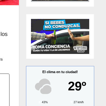
los
va
El clima en tu ciudad!
29º
43%
27 km/h