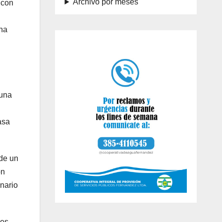
Archivo por meses
 con
ína
 una
asa
 de un
on
inario
les