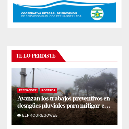
TE LO PERDISTE
FERNÁNDEZ
PORTADA
Avanzan los trabajos preventivos en
desagües pluviales para mitigar el
impacto de la temporada de lluvias
ELPROGRESOWEB