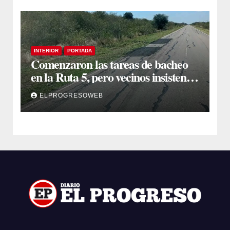
INTERIOR
PORTADA
Comenzaron las tareas de bacheo
en la Ruta 5, pero vecinos insisten
en un reclamo integral
ELPROGRESOWEB