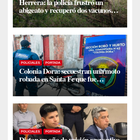
Herrera: la policía frustró un
abigeato y recuperó dos vacunos
ocultos en una zona montuosa
POLICIALES
PORTADA
Colonia Dora: secuestran una moto
robada en Santa Fe que fue
comprada a un desconocido al
costado de la ruta
POLICIALES
PORTADA
Dictan un año de prisión preventiva