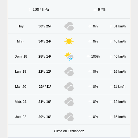
1007 hPa
97%
Hoy
30º / 25º
0%
31 km/h
Mñn.
34º / 24º
0%
40 km/h
Dom. 18
25º / 14º
100%
40 km/h
Lun. 19
22º / 12º
0%
16 km/h
Mar. 20
22º / 11º
0%
11 km/h
Miér. 21
21º / 16º
0%
12 km/h
Jue. 22
20º / 16º
0%
15 km/h
Clima en Fernández