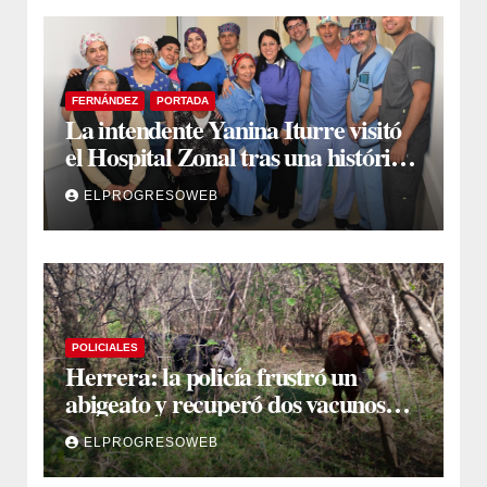
FERNÁNDEZ
PORTADA
La intendente Yanina Iturre visitó
el Hospital Zonal tras una histórica
jornada de intervenciones
ELPROGRESOWEB
laparoscópicas
POLICIALES
Herrera: la policía frustró un
abigeato y recuperó dos vacunos
ocultos en una zona montuosa
ELPROGRESOWEB