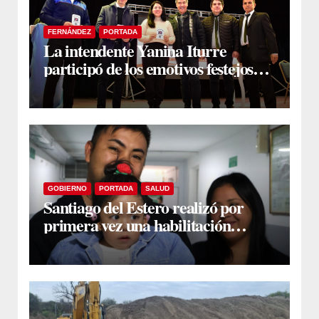
FERNÁNDEZ
PORTADA
La intendente Yanina Iturre
participó de los emotivos festejos
por el Aniversario del Taekwon-Do
en Fernández
GOBIERNO
PORTADA
SALUD
Santiago del Estero realizó por
primera vez una habilitación
auditiva con vincha de conducción
ósea