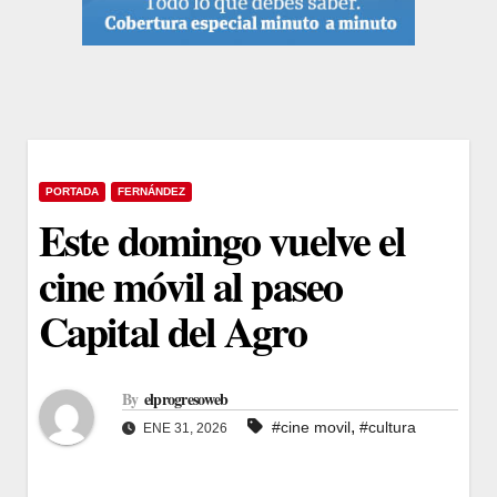
PORTADA
FERNÁNDEZ
Este domingo vuelve el
cine móvil al paseo
Capital del Agro
By
elprogresoweb
,
#cine movil
#cultura
ENE 31, 2026