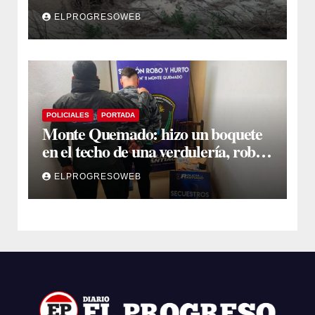
Dulce y Salado y en los Bajos
ELPROGRESOWEB
Submeridionales
POLICIALES
PORTADA
Monte Quemado: hizo un boquete
en el techo de una verdulería, robó
$800.000 y cayó tras ser filmado
ELPROGRESOWEB