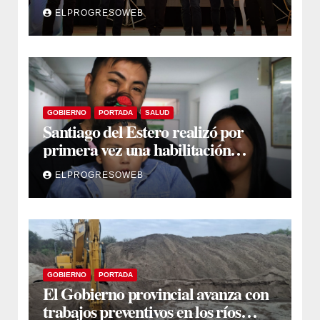
por el Aniversario del Taekwon-Do
ELPROGRESOWEB
en Fernández
GOBIERNO
PORTADA
SALUD
Santiago del Estero realizó por
primera vez una habilitación
auditiva con vincha de conducción
ELPROGRESOWEB
ósea
GOBIERNO
PORTADA
El Gobierno provincial avanza con
trabajos preventivos en los ríos