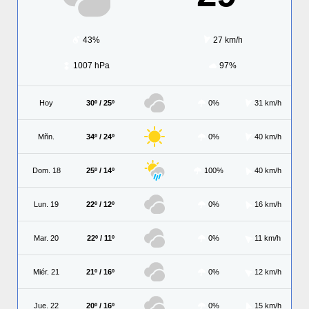
43%
27 km/h
1007 hPa
97%
Hoy
30º / 25º
0%
31 km/h
Mñn.
34º / 24º
0%
40 km/h
Dom. 18
25º / 14º
100%
40 km/h
Lun. 19
22º / 12º
0%
16 km/h
Mar. 20
22º / 11º
0%
11 km/h
Miér. 21
21º / 16º
0%
12 km/h
Jue. 22
20º / 16º
0%
15 km/h