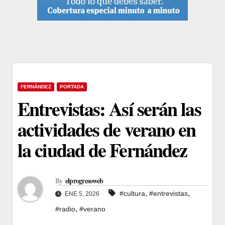
FERNÁNDEZ
PORTADA
Entrevistas: Así serán las
actividades de verano en
la ciudad de Fernández
By
elprogresoweb
,
,
#cultura
#entrevistas
ENE 5, 2026
,
#radio
#verano