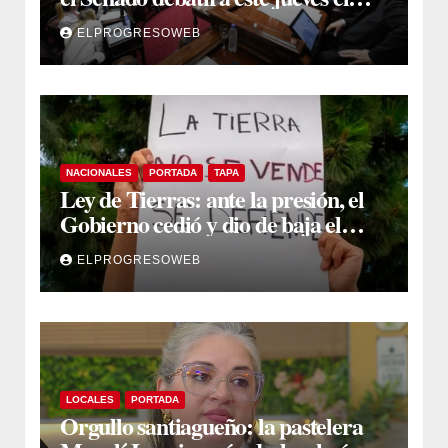
proyecto sobre propiedad privada
ELPROGRESOWEB
NACIONALES
PORTADA
TAPA
Ley de Tierras: ante la presión, el
Gobierno cedió y dio de baja el
capítulo de la polémica
ELPROGRESOWEB
LOCALES
PORTADA
Orgullo santiagueño: la pastelera