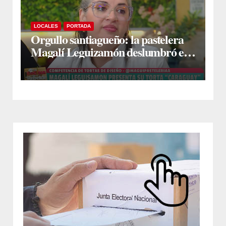
LOCALES
PORTADA
Orgullo santiagueño: la pastelera
Magalí Leguizamón deslumbró en
Canal 13 con su torta “Caraguay” y
ganó la competencia