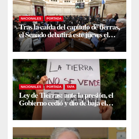
NACIONALES
PORTADA
Tras la caída del capítulo de tierras,
el Senado debatirá este jueves el
proyecto sobre propiedad privada
NACIONALES
PORTADA
TAPA
Ley de Tierras: ante la presión, el
Gobierno cedió y dio de baja el
capítulo de la polémica