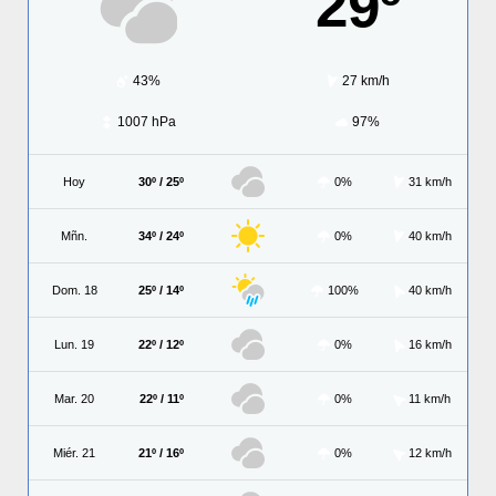
29º
43%
27 km/h
1007 hPa
97%
Hoy
30º / 25º
0%
31 km/h
Mñn.
34º / 24º
0%
40 km/h
Dom. 18
25º / 14º
100%
40 km/h
Lun. 19
22º / 12º
0%
16 km/h
Mar. 20
22º / 11º
0%
11 km/h
Miér. 21
21º / 16º
0%
12 km/h