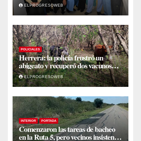
jornada de intervenciones
ELPROGRESOWEB
laparoscópicas
POLICIALES
Herrera: la policía frustró un
abigeato y recuperó dos vacunos
ocultos en una zona montuosa
ELPROGRESOWEB
INTERIOR
PORTADA
Comenzaron las tareas de bacheo
en la Ruta 5, pero vecinos insisten