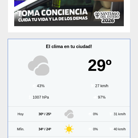
El clima en tu ciudad!
29º
43%
27 km/h
1007 hPa
97%
Hoy
30º / 25º
0%
31 km/h
Mñn.
34º / 24º
0%
40 km/h