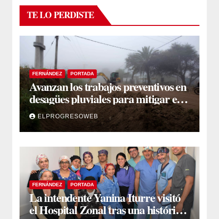
TE LO PERDISTE
FERNÁNDEZ
PORTADA
Avanzan los trabajos preventivos en
desagües pluviales para mitigar el
impacto de la temporada de lluvias
ELPROGRESOWEB
FERNÁNDEZ
PORTADA
La intendente Yanina Iturre visitó
el Hospital Zonal tras una histórica