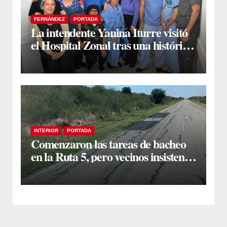
FERNÁNDEZ
PORTADA
La intendente Yanina Iturre visitó
el Hospital Zonal tras una histórica
jornada de intervenciones
laparoscópicas
INTERIOR
PORTADA
Comenzaron las tareas de bacheo
en la Ruta 5, pero vecinos insisten
en un reclamo integral