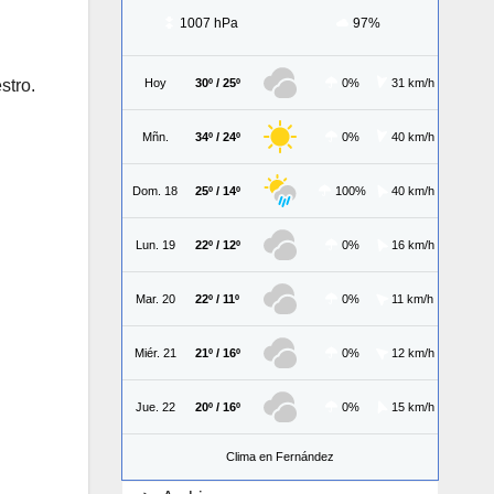
1007 hPa
97%
Hoy
30º / 25º
0%
31 km/h
stro.
Mñn.
34º / 24º
0%
40 km/h
Dom. 18
25º / 14º
100%
40 km/h
Lun. 19
22º / 12º
0%
16 km/h
Mar. 20
22º / 11º
0%
11 km/h
Miér. 21
21º / 16º
0%
12 km/h
Jue. 22
20º / 16º
0%
15 km/h
Clima en Fernández