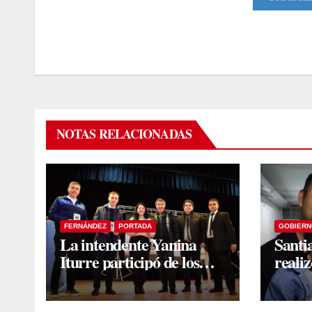
NOTAS RELACIONADAS
FERNÁNDEZ
PORTADA
GOBIERN
La intendente Yanina
Santi
Iturre participó de los
reali
emotivos festejos por el
una ha
Aniversario del Taekwon-
con v