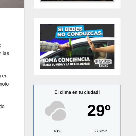
;
n las
a en
moto
El clima en tu ciudad!
29º
ndo
43%
27 km/h