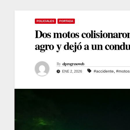
POLICIALES
PORTADA
Dos motos colisionaron
agro y dejó a un condu
By
elprogresoweb
,
#accidente
#motos
ENE 2, 2026