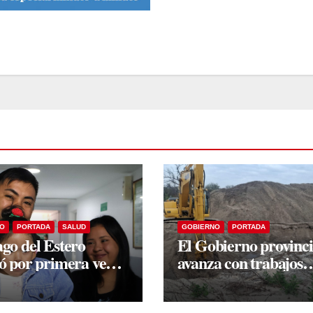
O
PORTADA
SALUD
GOBIERNO
PORTADA
ago del Estero
El Gobierno provinci
zó por primera vez
avanza con trabajos
bilitación auditiva
preventivos en los río
incha de conducción
Dulce y Salado y en l