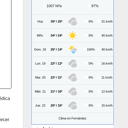
1007 hPa
97%
Hoy
30º / 25º
0%
31 km/h
Mñn.
34º / 24º
0%
40 km/h
Dom. 18
25º / 14º
100%
40 km/h
Lun. 19
22º / 12º
0%
16 km/h
Mar. 20
22º / 11º
0%
11 km/h
Miér. 21
21º / 16º
0%
12 km/h
médica
Jue. 22
20º / 16º
0%
15 km/h
Clima en Fernández
recer