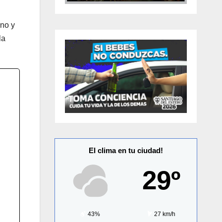
ano y
la
El clima en tu ciudad!
29º
43%
27 km/h