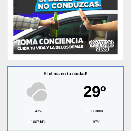
El clima en tu ciudad!
29º
43%
27 km/h
1007 hPa
97%