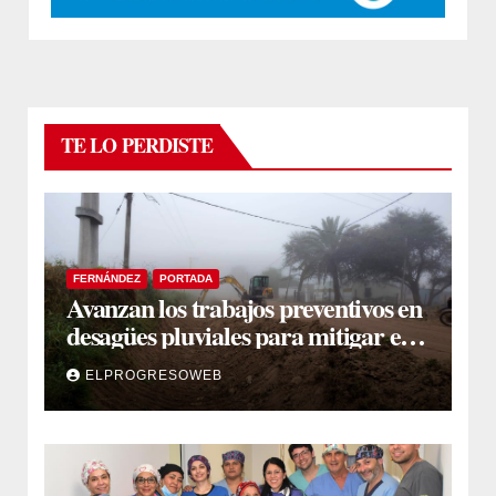
TE LO PERDISTE
FERNÁNDEZ
PORTADA
Avanzan los trabajos preventivos en
desagües pluviales para mitigar el
impacto de la temporada de lluvias
ELPROGRESOWEB