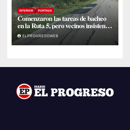
INTERIOR
PORTADA
Comenzaron las tareas de bacheo
en la Ruta 5, pero vecinos insisten
en un reclamo integral
ELPROGRESOWEB