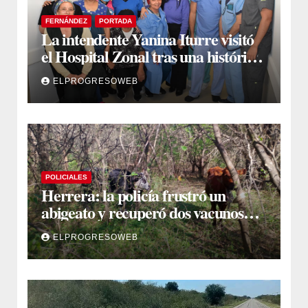
FERNÁNDEZ
PORTADA
La intendente Yanina Iturre visitó
el Hospital Zonal tras una histórica
jornada de intervenciones
ELPROGRESOWEB
laparoscópicas
POLICIALES
Herrera: la policía frustró un
abigeato y recuperó dos vacunos
ocultos en una zona montuosa
ELPROGRESOWEB