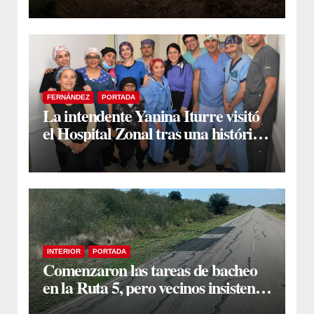
FERNÁNDEZ
PORTADA
La intendente Yanina Iturre visitó
el Hospital Zonal tras una histórica
jornada de intervenciones
laparoscópicas
INTERIOR
PORTADA
Comenzaron las tareas de bacheo
en la Ruta 5, pero vecinos insisten
en un reclamo integral