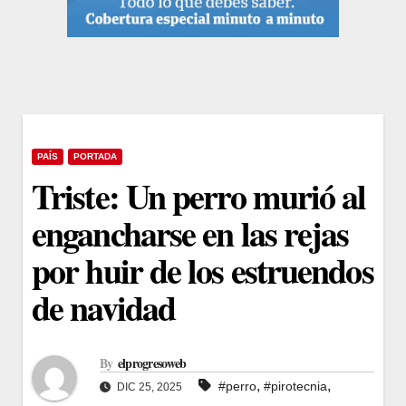
PAÍS
PORTADA
Triste: Un perro murió al
engancharse en las rejas
por huir de los estruendos
de navidad
By
elprogresoweb
,
,
#perro
#pirotecnia
DIC 25, 2025