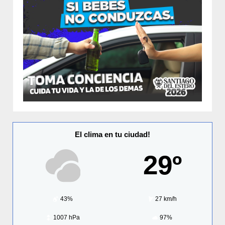
El clima en tu ciudad!
29º
43%
27 km/h
1007 hPa
97%