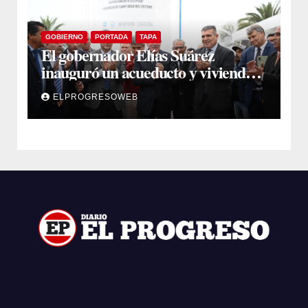
GOBIERNO
PORTADA
TAPA
El gobernador Elías Suárez
inauguró un acueducto y viviendas
sociales en El Simbol y Nueva
ELPROGRESOWEB
Francia