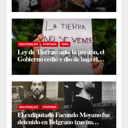
proyecto sobre propiedad privada
NACIONALES
PORTADA
TAPA
Ley de Tierras: ante la presión, el
Gobierno cedió y dio de baja el
capítulo de la polémica
NACIONALES
PORTADA
El exdiputado Facundo Moyano fue
detenido en Belgrano tras un