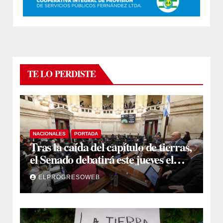
TE LO PERDISTE
NACIONALES
PORTADA
Tras la caída del capítulo de tierras,
el Senado debatirá este jueves el
proyecto sobre propiedad privada
ELPROGRESOWEB