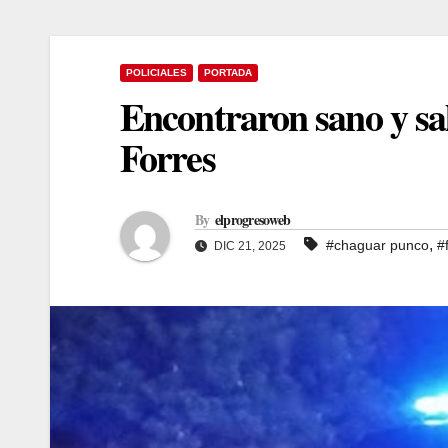
POLICIALES
PORTADA
Encontraron sano y sal
Forres
By
elprogresoweb
,
#chaguar punco
#
DIC 21, 2025