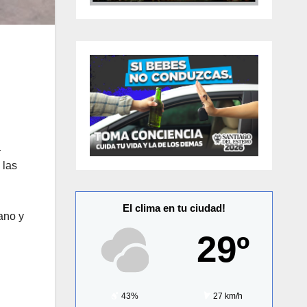
a
 las
El clima en tu ciudad!
ano y
29º
43%
27 km/h