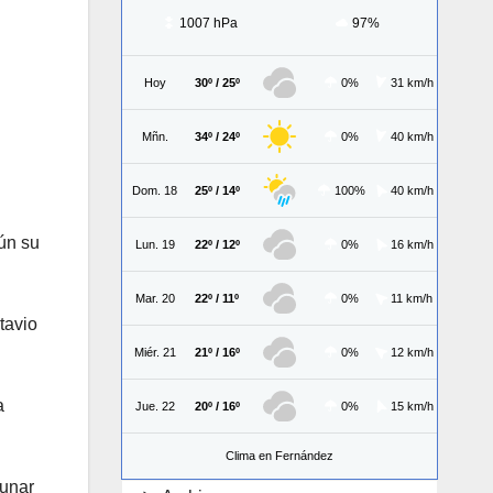
1007 hPa
97%
Hoy
30º / 25º
0%
31 km/h
Mñn.
34º / 24º
0%
40 km/h
Dom. 18
25º / 14º
100%
40 km/h
ún su
Lun. 19
22º / 12º
0%
16 km/h
Mar. 20
22º / 11º
0%
11 km/h
tavio
Miér. 21
21º / 16º
0%
12 km/h
a
Jue. 22
20º / 16º
0%
15 km/h
Clima en Fernández
lunar