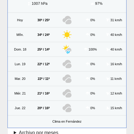
1007 hPa
97%
Hoy
30º / 25º
0%
31 km/h
Mñn.
34º / 24º
0%
40 km/h
Dom. 18
25º / 14º
100%
40 km/h
Lun. 19
22º / 12º
0%
16 km/h
Mar. 20
22º / 11º
0%
11 km/h
Miér. 21
21º / 16º
0%
12 km/h
Jue. 22
20º / 16º
0%
15 km/h
Clima en Fernández
Archivo por meses