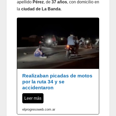
apellido
Pérez
, de
37 años
, con domicilio en
la
ciudad de La Banda
.
Realizaban picadas de motos
por la ruta 34 y se
accidentaron
Leer más
elprogresoweb.com.ar