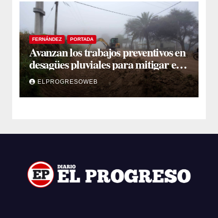
FERNÁNDEZ
PORTADA
Avanzan los trabajos preventivos en
desagües pluviales para mitigar el
impacto de la temporada de lluvias
ELPROGRESOWEB