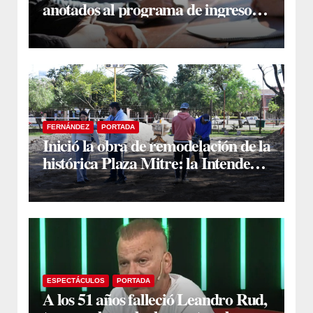
anotados al programa de ingreso
sin secundario
FERNÁNDEZ
PORTADA
Inició la obra de remodelación de la
histórica Plaza Mitre: la Intendente
Yanina Iturre supervisó los
primeros trabajos
ESPECTÁCULOS
PORTADA
A los 51 años falleció Leandro Rud,