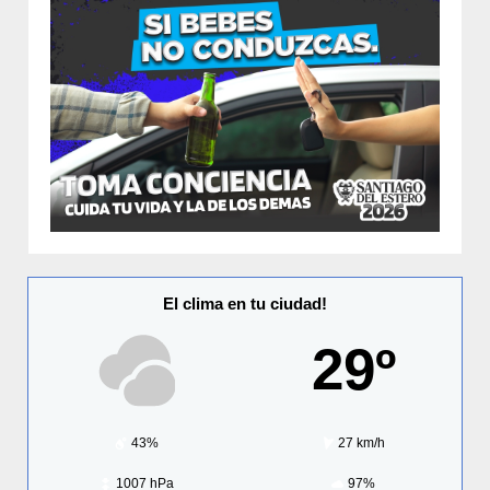
El clima en tu ciudad!
29º
43%
27 km/h
1007 hPa
97%