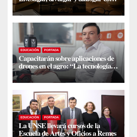
la sociedad
EDUCACIÓN
PORTADA
Capacitarán sobre aplicaciones de
drones en el agro: “La tecnología
ya es una realidad en el campo”
EDUCACIÓN
PORTADA
La UNSE llevará cursos de la
Escuela de Artes y Oficios a Remes