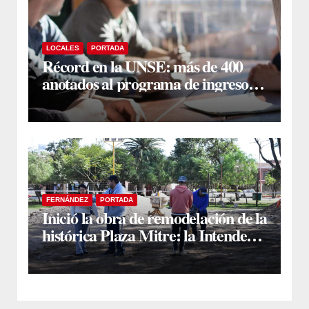
LOCALES
PORTADA
Récord en la UNSE: más de 400
anotados al programa de ingreso
sin secundario
FERNÁNDEZ
PORTADA
Inició la obra de remodelación de la
histórica Plaza Mitre: la Intendente
Yanina Iturre supervisó los
primeros trabajos