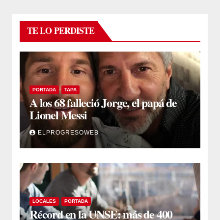
TE LO PERDISTE
PORTADA
TAPA
A los 68 falleció Jorge, el papá de
Lionel Messi
ELPROGRESOWEB
LOCALES
PORTADA
Récord en la UNSE: más de 400