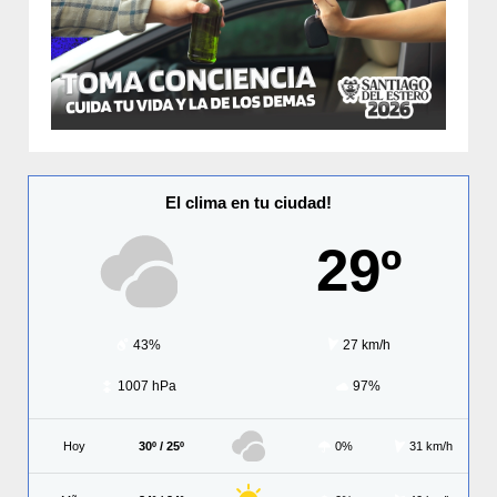
El clima en tu ciudad!
29º
43%
27 km/h
1007 hPa
97%
Hoy
30º / 25º
0%
31 km/h