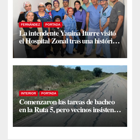
FERNÁNDEZ
PORTADA
La intendente Yanina Iturre visitó
el Hospital Zonal tras una histórica
jornada de intervenciones
laparoscópicas
INTERIOR
PORTADA
Comenzaron las tareas de bacheo
en la Ruta 5, pero vecinos insisten
en un reclamo integral