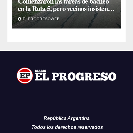
Comenzaron las tareas de bacheo
en la Ruta 5, pero vecinos insisten
en un reclamo integral
ELPROGRESOWEB
República Argentina
Todos los derechos reservados