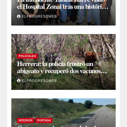
el Hospital Zonal tras una histórica
jornada de intervenciones
ELPROGRESOWEB
laparoscópicas
POLICIALES
Herrera: la policía frustró un
abigeato y recuperó dos vacunos
ocultos en una zona montuosa
ELPROGRESOWEB
INTERIOR
PORTADA