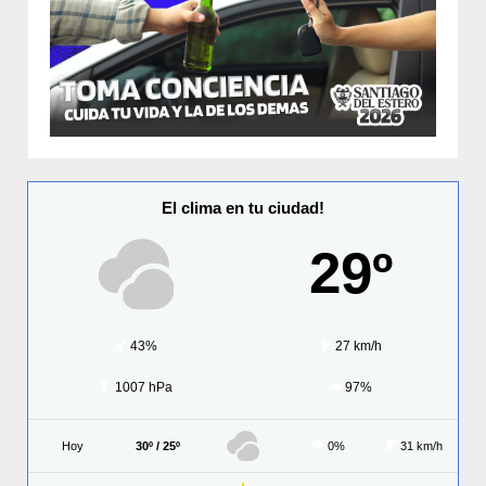
El clima en tu ciudad!
29º
43%
27 km/h
1007 hPa
97%
Hoy
30º / 25º
0%
31 km/h