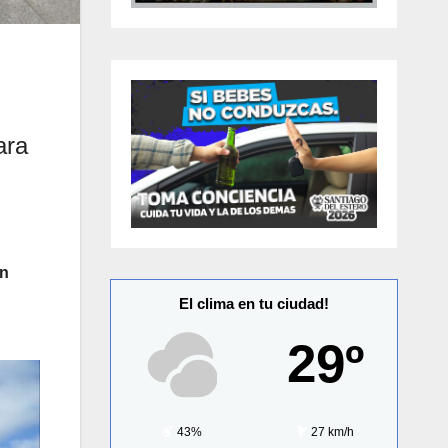
ara
en
El clima en tu ciudad!
29º
43%
27 km/h