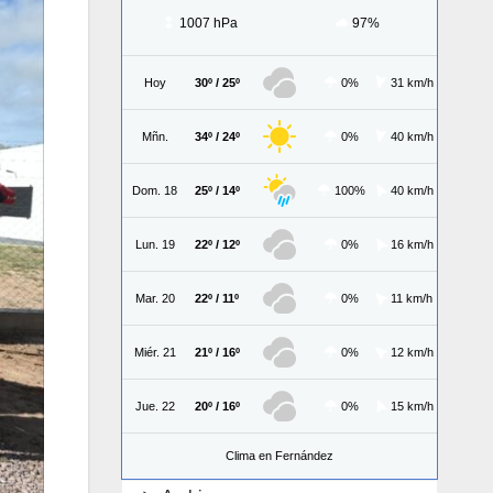
1007 hPa
97%
Hoy
30º / 25º
0%
31 km/h
Mñn.
34º / 24º
0%
40 km/h
Dom. 18
25º / 14º
100%
40 km/h
Lun. 19
22º / 12º
0%
16 km/h
Mar. 20
22º / 11º
0%
11 km/h
Miér. 21
21º / 16º
0%
12 km/h
Jue. 22
20º / 16º
0%
15 km/h
Clima en Fernández