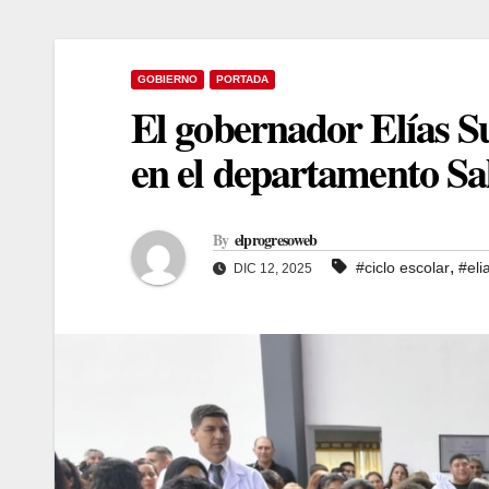
GOBIERNO
PORTADA
El gobernador Elías Suá
en el departamento Sa
By
elprogresoweb
,
#ciclo escolar
#eli
DIC 12, 2025