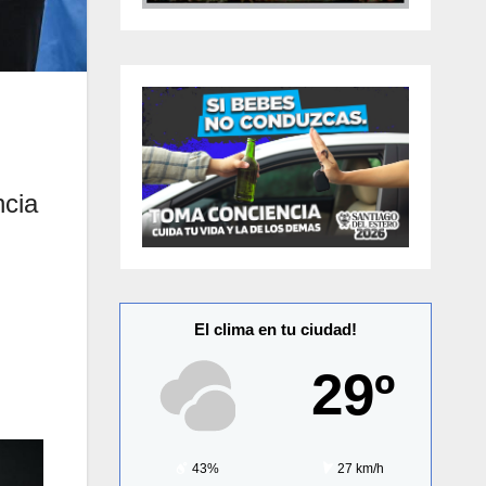
ncia
El clima en tu ciudad!
29º
43%
27 km/h