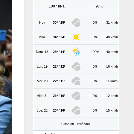
1007 hPa
97%
Hoy
30º / 25º
0%
31 km/h
Mñn.
34º / 24º
0%
40 km/h
Dom. 18
25º / 14º
100%
40 km/h
Lun. 19
22º / 12º
0%
16 km/h
Mar. 20
22º / 11º
0%
11 km/h
Miér. 21
21º / 16º
0%
12 km/h
Jue. 22
20º / 16º
0%
15 km/h
Clima en Fernández