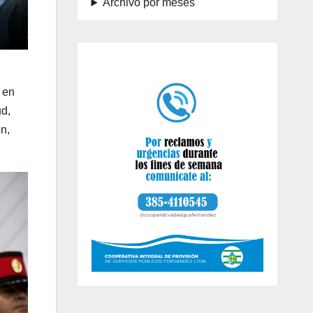
Archivo por meses
 en
ud,
n,