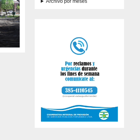
Archivo por meses
: la
urre
os