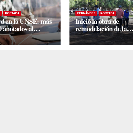
PORTADA
FERNÁNDEZ
PORTADA
d en la UNSE: más
Inició la obra de
0 anotados al
remodelación de la
ama de ingreso sin
histórica Plaza Mitre
dario
Intendente Yanina It
supervisó los primer
trabajos