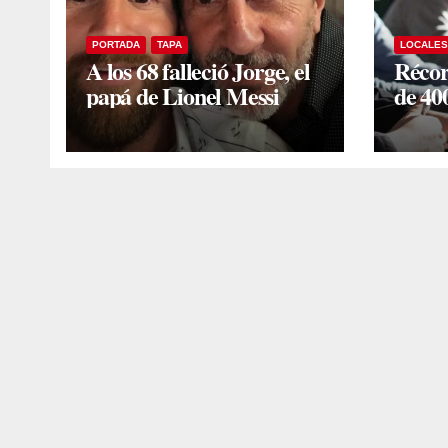
PORTADA
TAPA
LOCALES
A los 68 falleció Jorge, el
Récor
papá de Lionel Messi
de 40
progr
secun