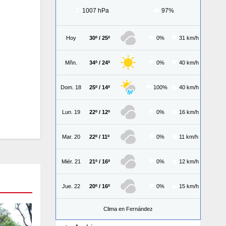
1007 hPa
97%
Hoy
30º / 25º
0%
31 km/h
Mñn.
34º / 24º
0%
40 km/h
Dom. 18
25º / 14º
100%
40 km/h
Lun. 19
22º / 12º
0%
16 km/h
Mar. 20
22º / 11º
0%
11 km/h
Miér. 21
21º / 16º
0%
12 km/h
Jue. 22
20º / 16º
0%
15 km/h
Clima en Fernández