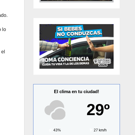
ado.
 lo
 el
El clima en tu ciudad!
29º
43%
27 km/h