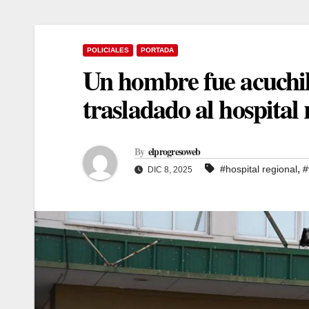
POLICIALES
PORTADA
Un hombre fue acuchil
trasladado al hospital 
By
elprogresoweb
,
#hospital regional
#
DIC 8, 2025