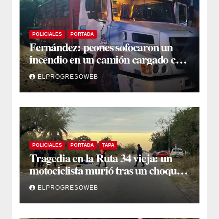
POLICIALES
PORTADA
Fernández: peones sofocaron un
incendio en un camión cargado con
carbón sacando agua de una
ELPROGRESOWEB
acequia
POLICIALES
PORTADA
TAPA
Tragedia en la Ruta 34 vieja: un
motociclista murió tras un choque
múltiple en El Polear
ELPROGRESOWEB