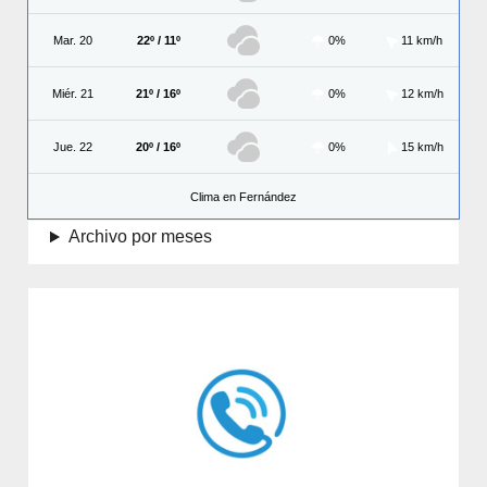
Mar. 20
22º / 11º
0%
11 km/h
Miér. 21
21º / 16º
0%
12 km/h
Jue. 22
20º / 16º
0%
15 km/h
Clima en Fernández
Archivo por meses