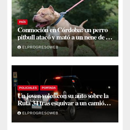
PAÍS
Conmoción en Córdoba: un perro
pitbull atacó y mató a un nene de 3
años
ELPROGRESOWEB
POLICIALES
PORTADA
Un joven volcó con su auto sobre la
Ruta 34 tras esquivar a un camión
que se cruzó de carril
ELPROGRESOWEB