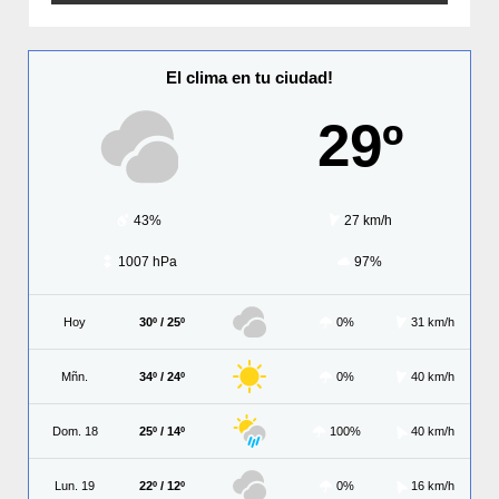
El clima en tu ciudad!
29º
43%
27 km/h
1007 hPa
97%
Hoy
30º / 25º
0%
31 km/h
Mñn.
34º / 24º
0%
40 km/h
Dom. 18
25º / 14º
100%
40 km/h
Lun. 19
22º / 12º
0%
16 km/h