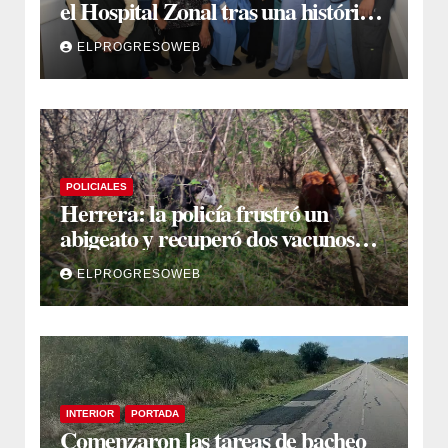
el Hospital Zonal tras una histórica
jornada de intervenciones
ELPROGRESOWEB
laparoscópicas
POLICIALES
Herrera: la policía frustró un
abigeato y recuperó dos vacunos
ocultos en una zona montuosa
ELPROGRESOWEB
INTERIOR
PORTADA
Comenzaron las tareas de bacheo