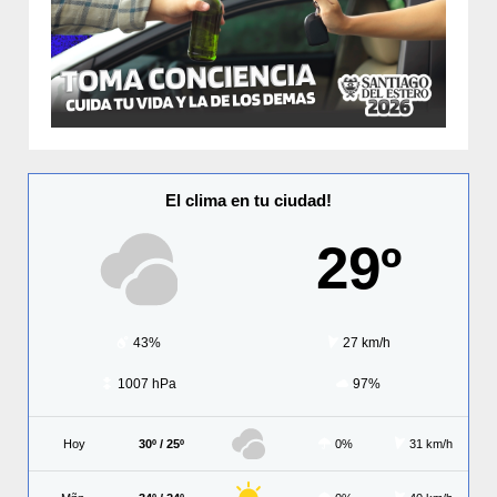
El clima en tu ciudad!
29º
43%
27 km/h
1007 hPa
97%
Hoy
30º / 25º
0%
31 km/h