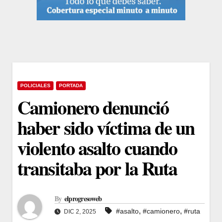
POLICIALES
PORTADA
Camionero denunció
haber sido víctima de un
violento asalto cuando
transitaba por la Ruta
By
elprogresoweb
,
,
#asalto
#camionero
#ruta
DIC 2, 2025