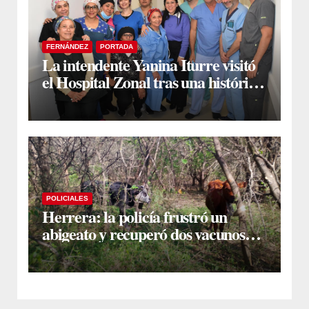
FERNÁNDEZ
PORTADA
La intendente Yanina Iturre visitó
el Hospital Zonal tras una histórica
jornada de intervenciones
laparoscópicas
POLICIALES
Herrera: la policía frustró un
abigeato y recuperó dos vacunos
ocultos en una zona montuosa