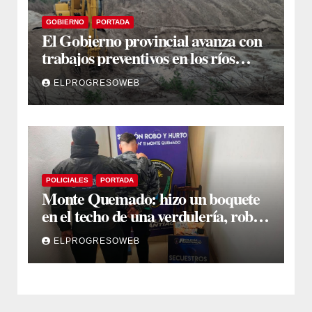
GOBIERNO
PORTADA
El Gobierno provincial avanza con
trabajos preventivos en los ríos
Dulce y Salado y en los Bajos
ELPROGRESOWEB
Submeridionales
POLICIALES
PORTADA
Monte Quemado: hizo un boquete
en el techo de una verdulería, robó
$800.000 y cayó tras ser filmado
ELPROGRESOWEB