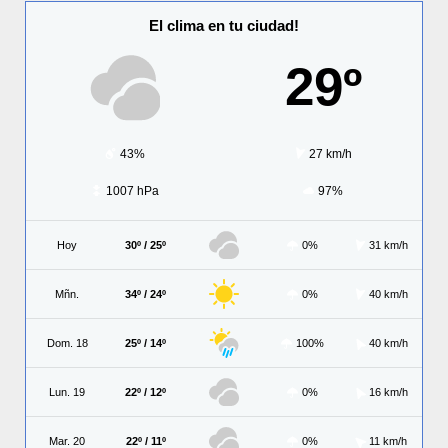
El clima en tu ciudad!
29º
43%
27 km/h
1007 hPa
97%
Hoy
30º / 25º
0%
31 km/h
Mñn.
34º / 24º
0%
40 km/h
Dom. 18
25º / 14º
100%
40 km/h
Lun. 19
22º / 12º
0%
16 km/h
Mar. 20
22º / 11º
0%
11 km/h