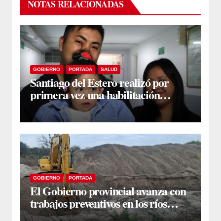
NOTAS RELACIONADAS
GOBIERNO
PORTADA
SALUD
Santiago del Estero realizó por
primera vez una habilitación
auditiva con vincha de conducción
ósea
GOBIERNO
PORTADA
El Gobierno provincial avanza con
trabajos preventivos en los ríos
Dulce y Salado y en los Bajos