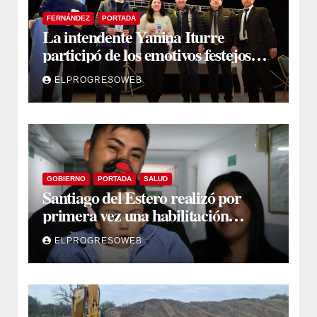
FERNÁNDEZ
PORTADA
La intendente Yanina Iturre
participó de los emotivos festejos
por el Aniversario del Taekwon-Do
ELPROGRESOWEB
en Fernández
GOBIERNO
PORTADA
SALUD
Santiago del Estero realizó por
primera vez una habilitación
auditiva con vincha de conducción
ELPROGRESOWEB
ósea