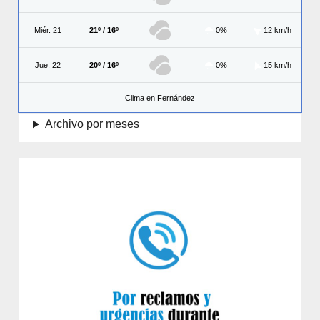
Miér. 21
21º / 16º
0%
12 km/h
Jue. 22
20º / 16º
0%
15 km/h
Clima en Fernández
Archivo por meses