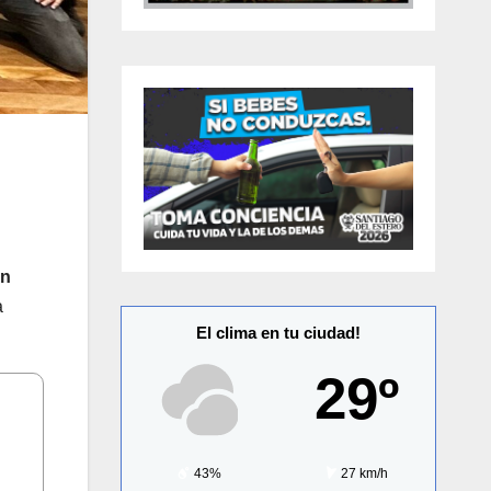
on
a
El clima en tu ciudad!
29º
43%
27 km/h