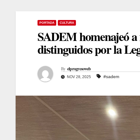
PORTADA
CULTURA
SADEM homenajeó a m
distinguidos por la Leg
By
elprogresoweb
#sadem
NOV 28, 2025