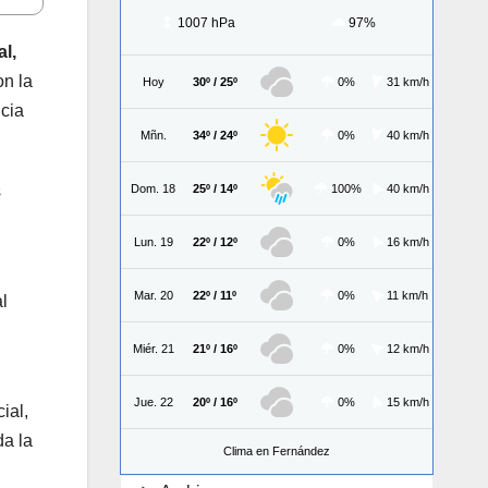
1007 hPa
97%
al,
on la
Hoy
30º / 25º
0%
31 km/h
ncia
Mñn.
34º / 24º
0%
40 km/h
Dom. 18
25º / 14º
100%
40 km/h
s
Lun. 19
22º / 12º
0%
16 km/h
Mar. 20
22º / 11º
0%
11 km/h
l
Miér. 21
21º / 16º
0%
12 km/h
Jue. 22
20º / 16º
0%
15 km/h
ial,
da la
Clima en Fernández