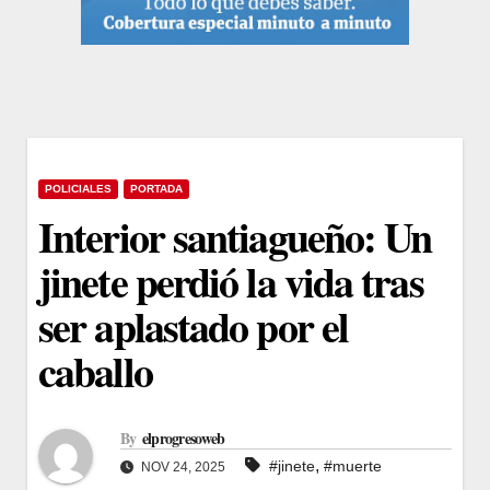
POLICIALES
PORTADA
Interior santiagueño: Un
jinete perdió la vida tras
ser aplastado por el
caballo
By
elprogresoweb
,
#jinete
#muerte
NOV 24, 2025