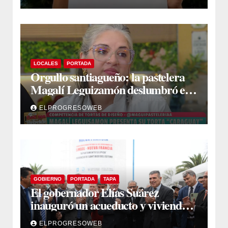
LOCALES
PORTADA
Orgullo santiagueño: la pastelera
Magalí Leguizamón deslumbró en
Canal 13 con su torta “Caraguay” y
ELPROGRESOWEB
ganó la competencia
GOBIERNO
PORTADA
TAPA
El gobernador Elías Suárez
inauguró un acueducto y viviendas
sociales en El Simbol y Nueva
ELPROGRESOWEB