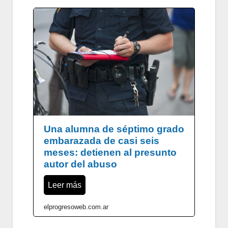
Una alumna de séptimo grado
embarazada de casi seis
meses: detienen al presunto
autor del abuso
Leer más
elprogresoweb.com.ar