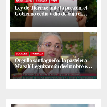
NACIONALES
PORTADA
TAPA
Ley de Tierras: ante la presión, el
Gobierno cedió y dio de baja el
capítulo de la polémica
LOCALES
PORTADA
Orgullo santiagueño: la pastelera
Magalí Leguizamón deslumbró en
Canal 13 con su torta “Caraguay” y
ganó la competencia