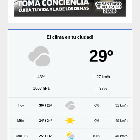
El clima en tu ciudad!
29º
43%
27 km/h
1007 hPa
97%
Hoy
30º / 25º
0%
31 km/h
Mñn.
34º / 24º
0%
40 km/h
Dom. 18
25º / 14º
100%
40 km/h