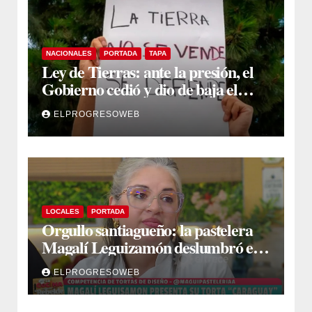
NACIONALES
PORTADA
TAPA
Ley de Tierras: ante la presión, el
Gobierno cedió y dio de baja el
capítulo de la polémica
ELPROGRESOWEB
LOCALES
PORTADA
Orgullo santiagueño: la pastelera
Magalí Leguizamón deslumbró en
Canal 13 con su torta “Caraguay” y
ELPROGRESOWEB
ganó la competencia