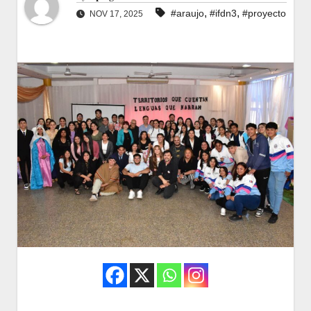
,
,
#araujo
#ifdn3
#proyecto
NOV 17, 2025