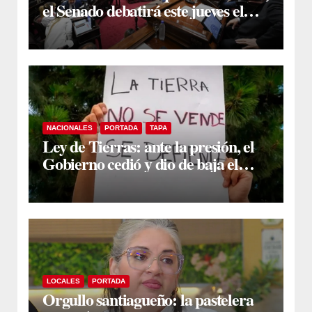
el Senado debatirá este jueves el
proyecto sobre propiedad privada
NACIONALES
PORTADA
TAPA
Ley de Tierras: ante la presión, el
Gobierno cedió y dio de baja el
capítulo de la polémica
LOCALES
PORTADA
Orgullo santiagueño: la pastelera