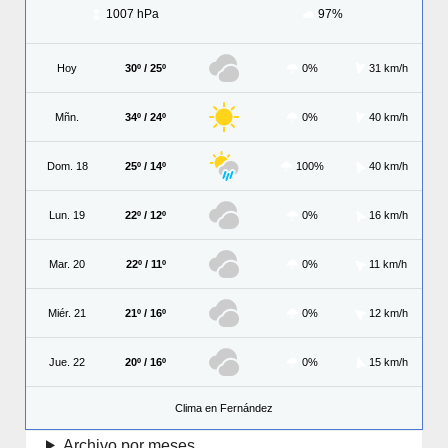
1007 hPa
97%
Hoy
30º / 25º
0%
31 km/h
Mñn.
34º / 24º
0%
40 km/h
Dom. 18
25º / 14º
100%
40 km/h
Lun. 19
22º / 12º
0%
16 km/h
Mar. 20
22º / 11º
0%
11 km/h
Miér. 21
21º / 16º
0%
12 km/h
Jue. 22
20º / 16º
0%
15 km/h
Clima en Fernández
Archivo por meses